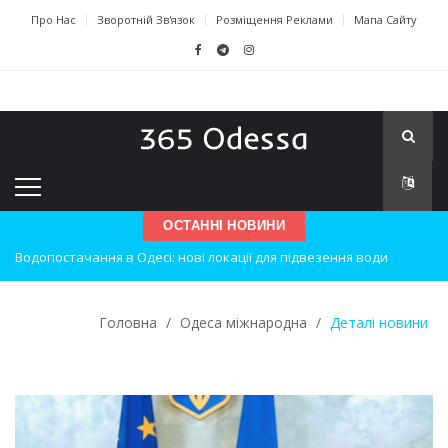
Про Нас
Зворотній Зв'язок
Розміщення Реклами
Мапа Сайту
Водопостачання в Одесі: нові локації для підвезення води
ОСТАННІ НОВИНИ
Нічна атака на Одесу: наслідки вибухів
Одеські хокеїсти тріумфують на міжнародному турнірі
Головна
/
Одеса міжнародна
/
Деталі новини
Інновації в техніці: Воркшоп для юних винахідників
Успіхи одеситів на європейському чемпіонаті з карате
Новини з Зимової школи інсульту в Швейцарії