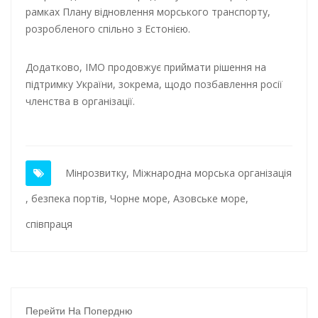
рамках Плану відновлення морського транспорту,
розробленого спільно з Естонією.
Додатково, ІМО продовжує приймати рішення на
підтримку України, зокрема, щодо позбавлення росії
членства в організації.
Мінрозвитку
,
Міжнародна морська організація
,
безпека портів
,
Чорне море
,
Азовське море
,
співпраця
Перейти На Попердню