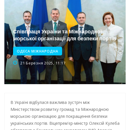
Інтеграція ветеранів в українське суспільство
Нічна атака на Одесу: наслідки обстрілу
Енергетична підтримка для Одеси
Співпраця України та Міжнародної
морської організації для безпеки портів
ОДЕСА МІЖНАРОДНА
21 Березня 2025, 11:17
В Україні відбулася важлива зустріч між
Міністерством розвитку громад та Міжнародною
морською організацією для покращення безпеки
українських портів. Віцепрем'єр-міністр Олексій Кулеба