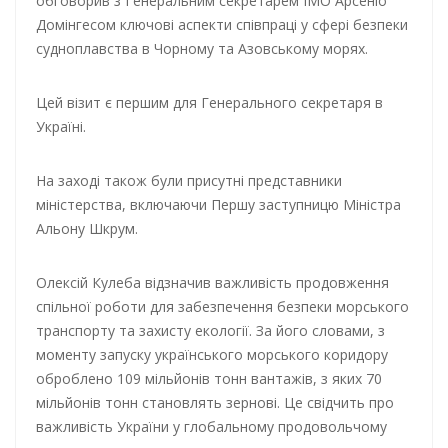
обговорив з Генеральним секретарем ІМО Арсеніо
Домінгесом ключові аспекти співпраці у сфері безпеки
судноплавства в Чорному та Азовському морях.
Цей візит є першим для Генерального секретаря в
Україні.
На заході також були присутні представники
міністерства, включаючи Першу заступницю Міністра
Альону Шкрум.
Олексій Кулеба відзначив важливість продовження
спільної роботи для забезпечення безпеки морського
транспорту та захисту екології. За його словами, з
моменту запуску українського морського коридору
оброблено 109 мільйонів тонн вантажів, з яких 70
мільйонів тонн становлять зернові. Це свідчить про
важливість України у глобальному продовольчому