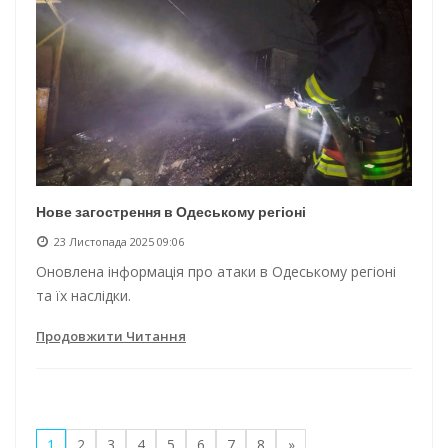
Нове загострення в Одеському регіоні
23 Листопада 2025 09:06
Оновлена інформація про атаки в Одеському регіоні
та їх наслідки.
Продовжити Читання
1
2
3
4
5
6
7
8
»