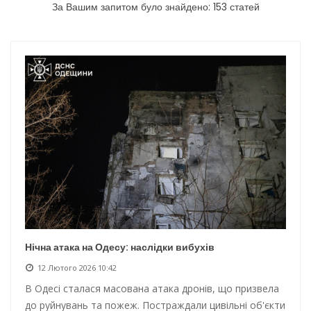
За Вашим запитом було знайдено: 153 статей
Інтеграція ветеранів в українське суспільство
Нічна атака на Одесу: наслідки обстрілу
Енергетична підтримка для Одеси
Водопостачання в Одесі: нові локації для підвезення води
Нічна атака на Одесу: наслідки вибухів
12 Лютого 2026 10:42
В Одесі сталася масована атака дронів, що призвела
до руйнувань та пожеж. Постраждали цивільні об'єкти