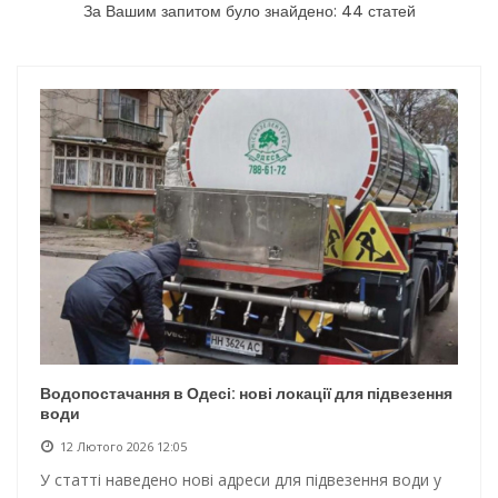
За Вашим запитом було знайдено: 44 статей
Інтеграція ветеранів в українське суспільство
Нічна атака на Одесу: наслідки обстрілу
Енергетична підтримка для Одеси
Водопостачання в Одесі: нові локації для підвезення води
Водопостачання в Одесі: нові локації для підвезення
води
12 Лютого 2026 12:05
У статті наведено нові адреси для підвезення води у