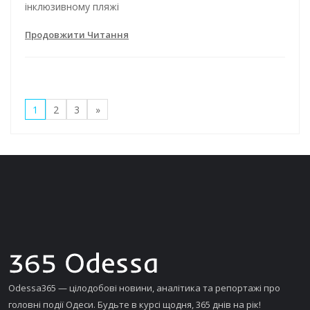
інклюзивному пляжі
Продовжити Читання
1
2
3
»
Odessa365 — цілодобові новини, аналітика та репортажі про
головні події Одеси. Будьте в курсі щодня, 365 днів на рік!