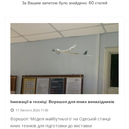
За Вашим запитом було знайдено: 60 статей
Інтеграція ветеранів в українське суспільство
Нічна атака на Одесу: наслідки обстрілу
Енергетична підтримка для Одеси
Водопостачання в Одесі: нові локації для підвезення води
Інновації в техніці: Воркшоп для юних винахідників
11 Лютого 2026 11:00
Воркшоп 'Моделі майбутнього' на Одеській станції
юних техніків для підготовки до виставки