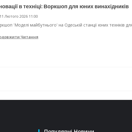
новації в техніці: Воркшоп для юних винахідників
дки обстрілу
11 Лютого 2026 11:00
 Одеси
ркшоп 'Моделі майбутнього' на Одеській станції юних техніків дл
одовжити Читання
Популярні Новини