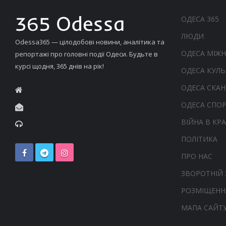
ОДЕСА 365
ЛЮДИ
Odessa365 — цілодобові новини, аналітика та
ОДЕСА МІЖ
репортажі про головні події Одеси. Будьте в
курсі щодня, 365 днів на рік!
ОДЕСА КУЛЬ
ОДЕСА СКА
ОДЕСА СПО
ВІЙНА В КРА
ПОЛІТИКА
ПРО НАС
ЗВОРОТНІЙ 
РОЗМІЩЕНН
МАПА САЙТ