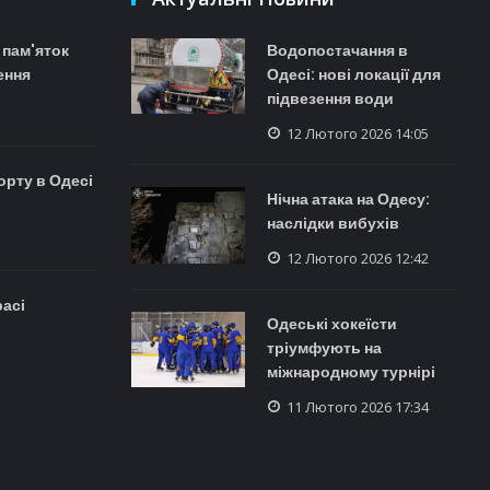
 пам'яток
Водопостачання в
ення
Одесі: нові локації для
підвезення води
12 Лютого 2026 14:05
орту в Одесі
Нічна атака на Одесу:
наслідки вибухів
12 Лютого 2026 12:42
расі
Одеські хокеїсти
тріумфують на
міжнародному турнірі
11 Лютого 2026 17:34