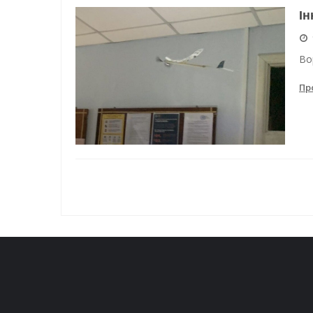
Ін
Нічна атака на Одесу: наслі
Енергетична підтримка для
Во
Пр