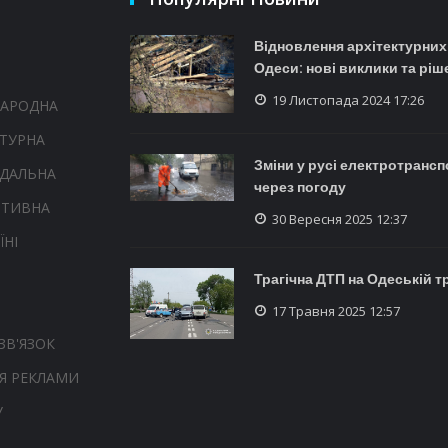
Відновлення архітектурних
Одеси: нові виклики та ріш
19 Листопада 2024 17:26
НАРОДНА
ТУРНА
Зміни у русі електротрансп
НДАЛЬНА
через погоду
РТИВНА
30 Вересня 2025 12:37
ЇНІ
Трагічна ДТП на Одеській т
17 Травня 2025 12:57
ЗВ'ЯЗОК
Я РЕКЛАМИ
У