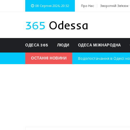
08 Серпня 2026, 20:32
Про Нас
Зворотній Зв'язок
ОДЕСА 365
ЛЮДИ
ОДЕСА МІЖНАРОДНА
ОСТАННІ НОВИНИ
Водопостачання в Одесі: но
Нічна атака на Одесу: наслі
Одеські хокеїсти тріумфуют
Інновації в техніці: Воркшо
Успіхи одеситів на європей
Новини з Зимової школи інс
Інтеграція ветеранів в укра