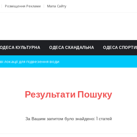
Розміщення Реклами
Мапа Сайту
ОДЕСА КУЛЬТУРНА
ОДЕСА СКАНДАЛЬНА
ОДЕСА СПОРТИ
ві локації для підвезення води
дки вибухів
ь на міжнародному турнірі
Результати Пошуку
п для юних винахідників
ському чемпіонаті з карате
За Вашим запитом було знайдено: 1 статей
ульту в Швейцарії
їнське суспільство