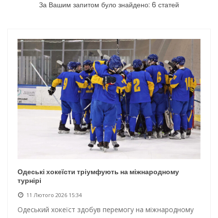
За Вашим запитом було знайдено: 6 статей
Інтеграція ветеранів в українське суспільство
Нічна атака на Одесу: наслідки обстрілу
Енергетична підтримка для Одеси
Водопостачання в Одесі: нові локації для підвезення води
Одеські хокеїсти тріумфують на міжнародному
турнірі
11 Лютого 2026 15:34
Одеський хокеїст здобув перемогу на міжнародному