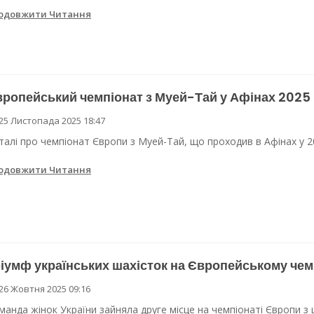
одовжити Читання
ропейський чемпіонат з Муей-Тай у Афінах 2025
25 Листопада 2025 18:47
талі про чемпіонат Європи з Муей-Тай, що проходив в Афінах у 20
одовжити Читання
іумф українських шахісток на Європейському чем
26 Жовтня 2025 09:16
манда жінок України зайняла друге місце на чемпіонаті Європи з ш