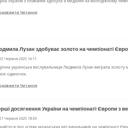
ірна України з плавання здобула 8 медалей на молодіжному чемпі
одовжити Читання
дмила Лузан здобуває золото на чемпіонаті Євро
22 Червня 2025 16:11
-річна українська веслувальниця Людмила Лузан виграла золоту м
ное-одиночок.
одовжити Читання
рші досягнення України на чемпіонаті Європи з в
21 Червня 2025 18:30
знайтеся про успіхи українських веслувальників на чемпіонаті Євро