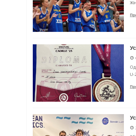
Жі
Пр
Ус
Од
U-
Пр
Ус