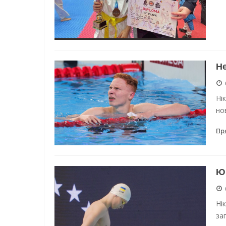
Не
Ні
но
Пр
Юн
Ні
зап