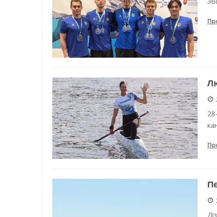
Зб
Пр
Лю
28
ка
Пр
Пе
Ді