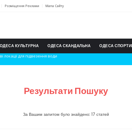
Розміщення Реклами
Мапа Сайту
ОДЕСА КУЛЬТУРНА
ОДЕСА СКАНДАЛЬНА
ОДЕСА СПОРТИ
дки вибухів
ь на міжнародному турнірі
п для юних винахідників
Результати Пошуку
ському чемпіонаті з карате
ульту в Швейцарії
За Вашим запитом було знайдено: 17 статей
їнське суспільство
дки обстрілу