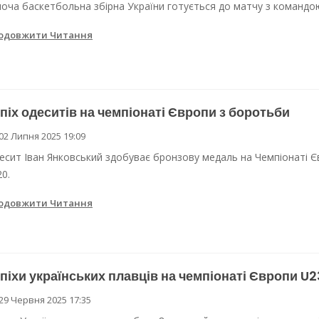
ноча баскетбольна збірна України готується до матчу з командою 
одовжити Читання
піх одеситів на чемпіонаті Європи з боротьби
02 Липня 2025 19:09
есит Іван Янковський здобуває бронзову медаль на Чемпіонаті Є
20.
одовжити Читання
піхи українських плавців на чемпіонаті Європи U2
29 Червня 2025 17:35