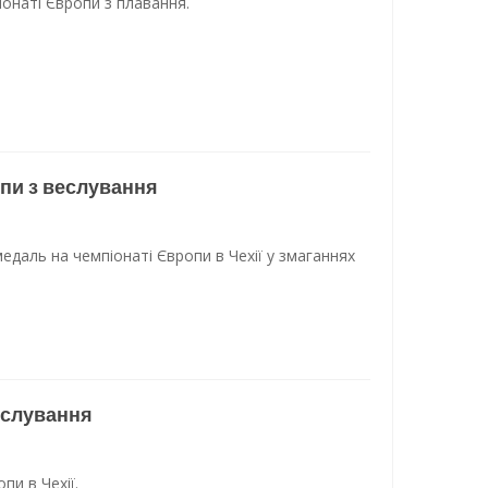
онаті Європи з плавання.
пи з веслування
едаль на чемпіонаті Європи в Чехії у змаганнях
еслування
пи в Чехії.