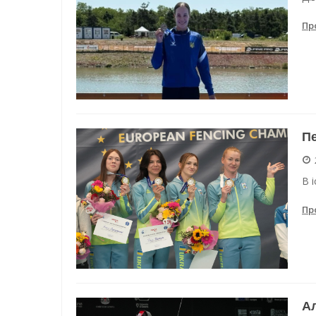
Пр
Пе
В 
Пр
Ал