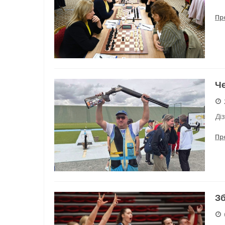
Пр
Че
Ді
Пр
Зб