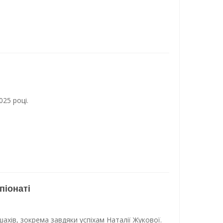
25 році.
піонаті
ахів, зокрема завдяки успіхам Наталії Жукової.