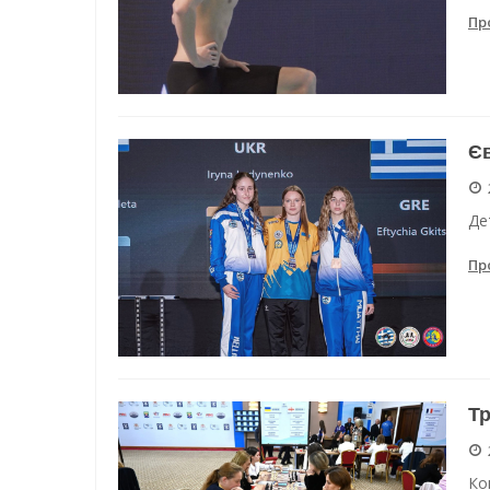
Пр
Єв
Де
Пр
Тр
Ко