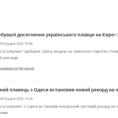
бувалі досягнення українського плавця на Євро
09 Грудня 2025 15:46
кіта Шеремет здобуває срібну медаль на чемпіонаті Європи з пла
ві рекорди.
одовжити Читання
ий плавець з Одеси встановив новий рекорд на 
04 Грудня 2025 13:26
кіта Шеремет з Одеси встановив юніорський світовий рекорд на 
ливі.