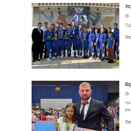
Ус
Енергетична підтримка для
Водопостачання в Одесі: но
Од
Пр
Вр
На
ві
Пр