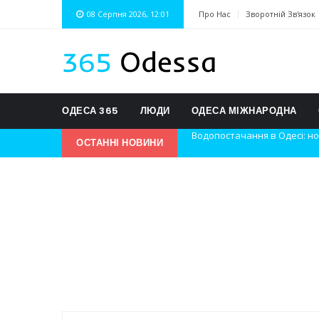
08 Серпня 2026, 12:01
Про Нас
Зворотній Зв'язок
ОДЕСА 365
ЛЮДИ
ОДЕСА МІЖНАРОДНА
ОСТАННІ НОВИНИ
Нічна атака на Одесу: наслі
Одеські хокеїсти тріумфуют
Інновації в техніці: Воркшо
Успіхи одеситів на європей
Новини з Зимової школи інс
Інтеграція ветеранів в укра
Нічна атака на Одесу: наслі