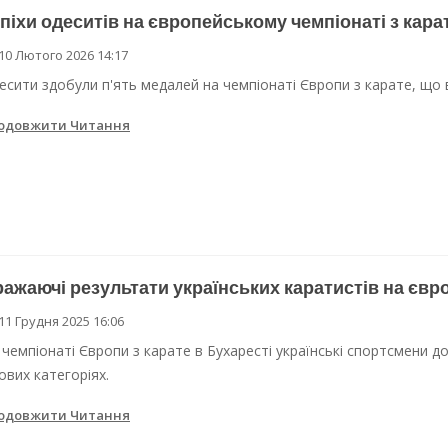
піхи одеситів на європейському чемпіонаті з кара
 Одеси
10 Лютого 2026 14:17
ві локації для підвезення води
есити здобули п'ять медалей на чемпіонаті Європи з карате, що в
одовжити Читання
ажаючі результати українських каратистів на євр
11 Грудня 2025 16:06
 чемпіонаті Європи з карате в Бухаресті українські спортсмени до
кових категоріях.
одовжити Читання