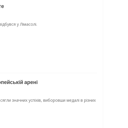
те
ідбувся у Лімасолі.
опейській арені
сягли значних успіхів, виборовши медалі в різних