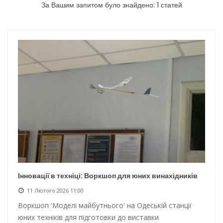
За Вашим запитом було знайдено: 1 статей
Новини з Зимової школи інсульту в Швейцарії
Інтеграція ветеранів в українське суспільство
Нічна атака на Одесу: наслідки обстрілу
Енергетична підтримка для Одеси
Інновації в техніці: Воркшоп для юних винахідників
11 Лютого 2026 11:00
Воркшоп 'Моделі майбутнього' на Одеській станції
юних техніків для підготовки до виставки