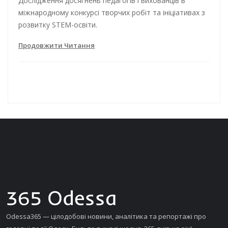
Дослідження досягнень педагогів і вихованців в
міжнародному конкурсі творчих робіт та ініціативах з
розвитку STEM-освіти.
Продовжити Читання
Odessa365 — цілодобові новини, аналітика та репортажі про