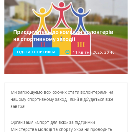
Інтеграція ветеранів в українське суспільство
Нічна атака на Одесу: наслідки обстрілу
Енергетична підтримка для Одеси
Приєднуйтесь до команди волонтерів
на спортивному заході!
ОДЕСА СПОРТИВНА
11 Квітня 2025, 20:46
Ми запрошуємо всіх охочих стати волонтерами на
нашому спортивному заході, який відбудеться вже
завтра!
Організація «Спорт для всіх» за підтримки
Міністерства молоді та спорту України проводить