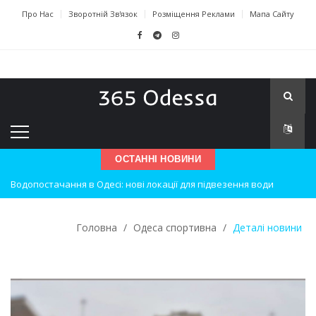
Про Нас
Зворотній Зв'язок
Розміщення Реклами
Мапа Сайту
ОСТАННІ НОВИНИ
Водопостачання в Одесі: нові локації для підвезення води
Нічна атака на Одесу: наслідки вибухів
Одеські хокеїсти тріумфують на міжнародному турнірі
Головна
/
Одеса спортивна
/
Деталі новини
Інновації в техніці: Воркшоп для юних винахідників
Успіхи одеситів на європейському чемпіонаті з карате
Новини з Зимової школи інсульту в Швейцарії