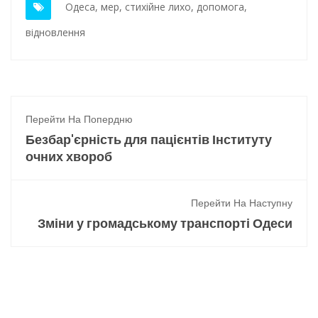
Одеса
,
мер
,
стихійне лихо
,
допомога
,
відновлення
Перейти На Попердню
Безбар'єрність для пацієнтів Інституту
очних хвороб
Перейти На Наступну
Зміни у громадському транспорті Одеси