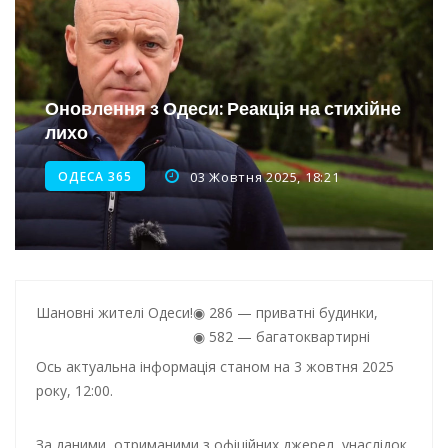
Інтеграція ветеранів в українське суспільство
Нічна атака на Одесу: наслідки обстрілу
Енергетична підтримка для Одеси
Оновлення з Одеси: Реакція на стихійне
лихо
ОДЕСА 365
03 Жовтня 2025, 18:21
Шановні жителі Одеси!
286 — приватні будинки,
582 — багатоквартирні
Ось актуальна інформація станом на 3 жовтня 2025
року, 12:00.
За даними, отриманими з офіційних джерел, унаслідок