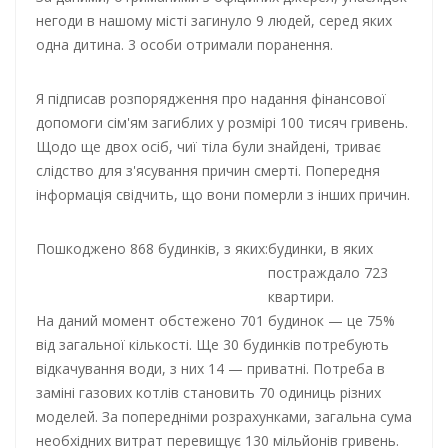
негоди в нашому місті загинуло 9 людей, серед яких
одна дитина. 3 особи отримали поранення.
Я підписав розпорядження про надання фінансової
допомоги сім'ям загиблих у розмірі 100 тисяч гривень.
Щодо ще двох осіб, чиї тіла були знайдені, триває
слідство для з'ясування причин смерті. Попередня
інформація свідчить, що вони померли з інших причин.
Пошкоджено 868 будинків, з яких:
будинки, в яких
постраждало 723
квартири.
На даний момент обстежено 701 будинок — це 75%
від загальної кількості. Ще 30 будинків потребують
відкачування води, з них 14 — приватні. Потреба в
заміні газових котлів становить 70 одиниць різних
моделей. За попередніми розрахунками, загальна сума
необхідних витрат перевищує 130 мільйонів гривень.