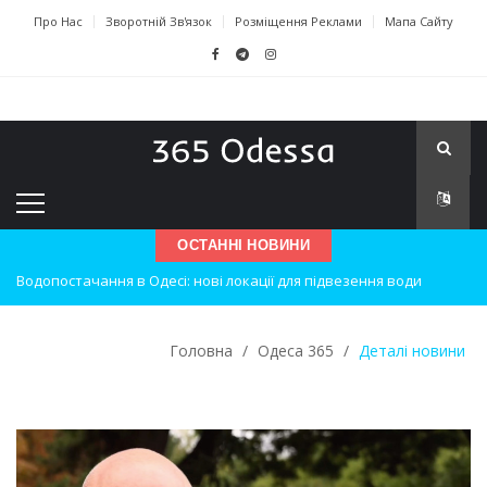
Про Нас
Зворотній Зв'язок
Розміщення Реклами
Мапа Сайту
Водопостачання в Одесі: нові локації для підвезення води
ОСТАННІ НОВИНИ
Нічна атака на Одесу: наслідки вибухів
Одеські хокеїсти тріумфують на міжнародному турнірі
Головна
/
Одеса 365
/
Деталі новини
Інновації в техніці: Воркшоп для юних винахідників
Успіхи одеситів на європейському чемпіонаті з карате
Новини з Зимової школи інсульту в Швейцарії