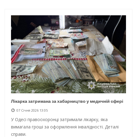
Інтеграція ветеранів в українське суспільство
Нічна атака на Одесу: наслідки обстрілу
Енергетична підтримка для Одеси
Водопостачання в Одесі: нові локації для підвезення води
Лікарка затримана за хабарництво у медичній сфері
07 Січня 2026 13:05
У Одесі правоохоронці затримали лікарку, яка
вимагала гроші за оформлення інвалідності. Деталі
справи.