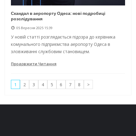
Скандал в аеропорту Одеса: нові подробиці
розслідування
05 Вересня 2025 15:39
У новій статті розглядається підозра до керівника
комунального підприємства аеропорту Одеса в
зловживанні службовим становищем.
Продовжити Читання
1
2
3
4
5
6
7
8
>