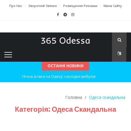
Про Нас
Зворотній Зв'язок
Розміщення Реклами
Мапа Сайту
ОСТАННІ НОВИНИ
Нічна атака на Одесу: наслідки вибухів
Одеські хокеїсти тріумфують на міжнародному турнірі
Головна
/
Одеса скандальна
Інновації в техніці: Воркшоп для юних винахідників
Категорія:
Одеса Скандальна
Успіхи одеситів на європейському чемпіонаті з карате
Новини з Зимової школи інсульту в Швейцарії