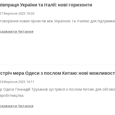
івпраця України та Італії: нові горизонти
27 Вересня 2025 19:20
говорення нових проектів між Україною та Італією для підтримки 
одовжити Читання
стріч мера Одеси з послом Китаю: нові можливості
24 Вересня 2025 14:11
р Одеси Геннадій Труханов зустрівся з послом Китаю для обго
івробітництва.
одовжити Читання