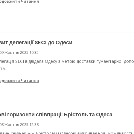
одовжити Читання
зит делегації SECI до Одеси
09 Жовтня 2025 10:35
легація SECI відвідала Одесу з метою доставки гуманітарної доп
та.
одовжити Читання
ві горизонти співпраці: Брістоль та Одеса
08 Жовтня 2025 12:38
лайн-семінар між Брістолем і Одесою відкриває нові можливості д