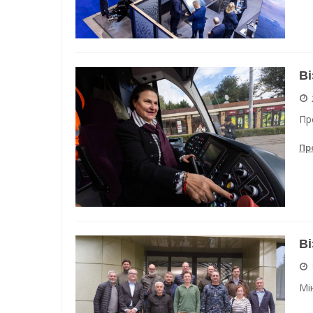
Ві
Пр
Пр
Ві
Мі