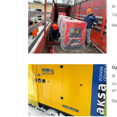
Енергетична підтримка для
Од
Водопостачання в Одесі: но
Пр
Од
Мі
дит
Пр