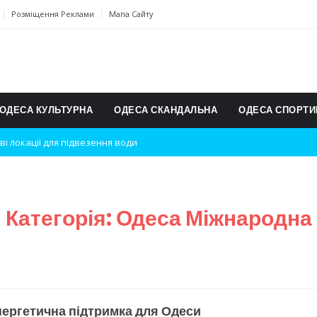
Розміщення Реклами
Мапа Сайту
ОДЕСА КУЛЬТУРНА
ОДЕСА СКАНДАЛЬНА
ОДЕСА СПОРТИ
дки вибухів
ь на міжнародному турнірі
п для юних винахідників
Категорія:
Одеса Міжнародна
ському чемпіонаті з карате
ульту в Швейцарії
їнське суспільство
ергетична підтримка для Одеси
дки обстрілу