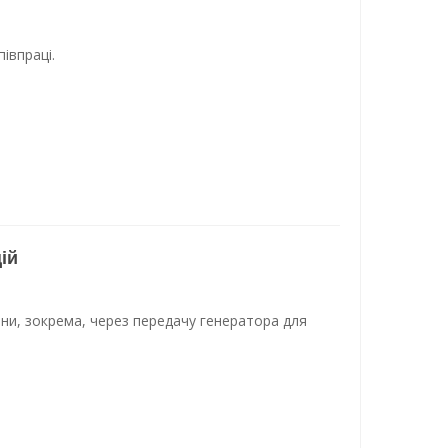
івпраці.
ій
ни, зокрема, через передачу генератора для