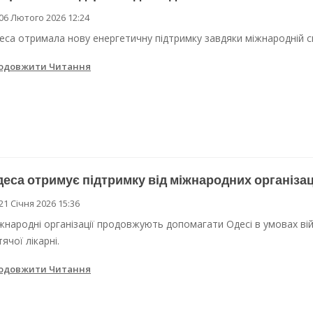
06 Лютого 2026 12:24
 Одеси
еса отримала нову енергетичну підтримку завдяки міжнародній сп
ві локації для підвезення води
одовжити Читання
еса отримує підтримку від міжнародних організац
21 Січня 2026 15:36
жнародні організації продовжують допомагати Одесі в умовах вій
ячої лікарні.
одовжити Читання