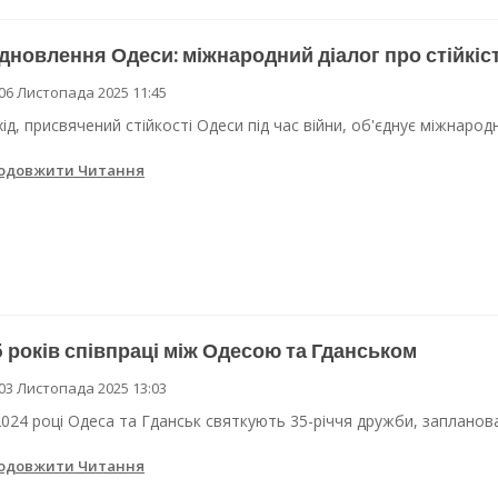
дновлення Одеси: міжнародний діалог про стійкіс
06 Листопада 2025 11:45
хід, присвячений стійкості Одеси під час війни, об'єднує міжнарод
одовжити Читання
 років співпраці між Одесою та Гданськом
03 Листопада 2025 13:03
2024 році Одеса та Гданськ святкують 35-річчя дружби, запланова
одовжити Читання