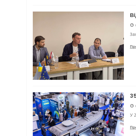
Ві
За
Пр
35
У 
Пр