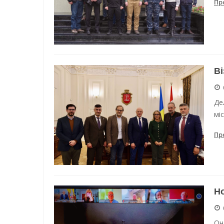
Пр
Ві
Де
міс
Пр
Но
Он