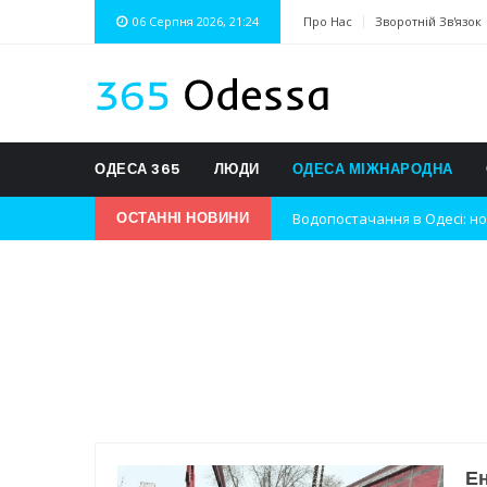
06 Серпня 2026, 21:24
Про Нас
Зворотній Зв'язок
ОДЕСА 365
ЛЮДИ
ОДЕСА МІЖНАРОДНА
ОСТАННІ НОВИНИ
Нічна атака на Одесу: наслі
Одеські хокеїсти тріумфуют
Інновації в техніці: Воркшо
Успіхи одеситів на європей
Новини з Зимової школи інс
Інтеграція ветеранів в укра
Ен
Нічна атака на Одесу: наслі