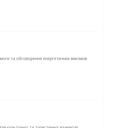
омоги та обговорення енергетичних викликів
ля культурної та туристичної взаємодії.