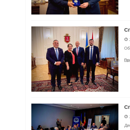
С
Об
Пр
Сп
Ди