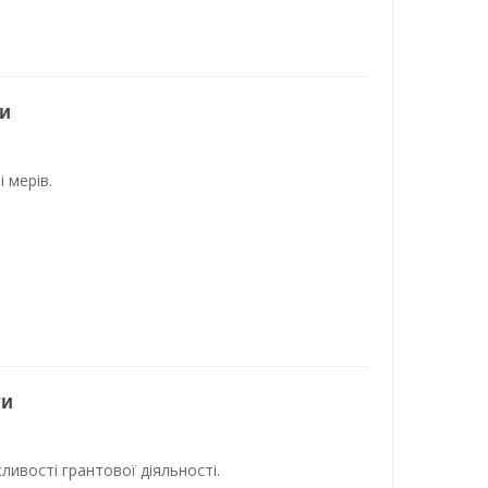
и
 мерів.
ти
ивості грантової діяльності.