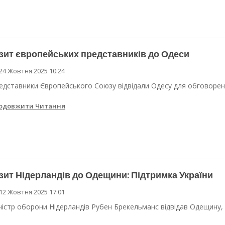
зит європейських представників до Одеси
24 Жовтня 2025 10:24
едставники Європейського Союзу відвідали Одесу для обговорен
одовжити Читання
зит Нідерландів до Одещини: Підтримка України
12 Жовтня 2025 17:01
ністр оборони Нідерландів Рубен Брекельманс відвідав Одещину,