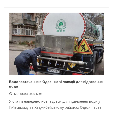
Інтеграція ветеранів в українське суспільство
Нічна атака на Одесу: наслідки обстрілу
Енергетична підтримка для Одеси
Водопостачання в Одесі: нові локації для підвезення води
Водопостачання в Одесі: нові локації для підвезення
води
12 Лютого 2026 12:05
У статті наведено нові адреси для підвезення води у
Київському та Хаджибейському районах Одеси через