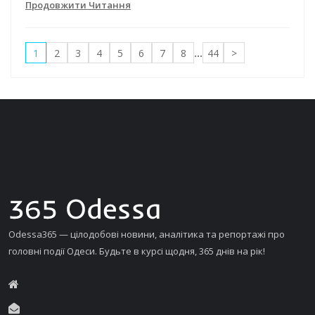
Продовжити Читання
1
2
3
4
5
6
7
8
...
44
>
Odessa365 — цілодобові новини, аналітика та репортажі про
головні події Одеси. Будьте в курсі щодня, 365 днів на рік!