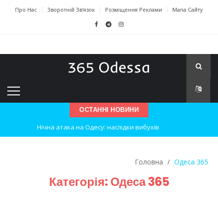
Про Нас
Зворотній Зв'язок
Розміщення Реклами
Мапа Сайту
ОСТАННІ НОВИНИ
Нічна атака на Одесу: наслідки вибухів
Одеські хокеїсти тріумфують на міжнародному турнірі
Головна
/
Одеса 365
Інновації в техніці: Воркшоп для юних винахідників
Категорія:
Одеса 365
Успіхи одеситів на європейському чемпіонаті з карате
Новини з Зимової школи інсульту в Швейцарії