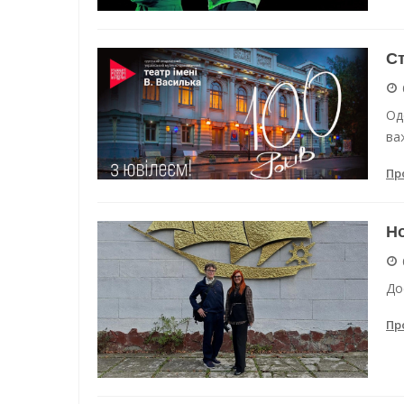
Ст
Од
важ
Пр
Но
До
Пр