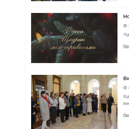
Но
Пі
Пр
Ви
Ві
ви
Пр