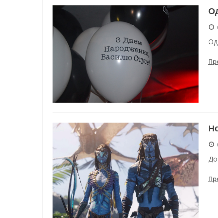
О
Од
Пр
Но
До
Пр