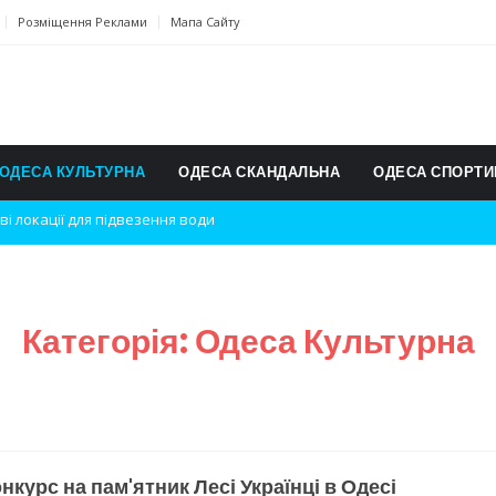
Розміщення Реклами
Мапа Сайту
ОДЕСА КУЛЬТУРНА
ОДЕСА СКАНДАЛЬНА
ОДЕСА СПОРТИ
дки вибухів
ь на міжнародному турнірі
п для юних винахідників
Категорія:
Одеса Культурна
ському чемпіонаті з карате
ульту в Швейцарії
їнське суспільство
нкурс на пам'ятник Лесі Українці в Одесі
дки обстрілу