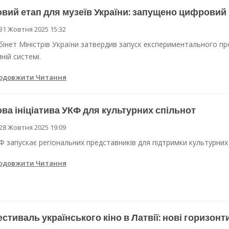
вий етап для музеїв України: запущено цифровий
31 Жовтня 2025 15:32
бінет Міністрів України затвердив запуск експериментального пр
ній системі.
одовжити Читання
ва ініціатива УКФ для культурних спільнот
28 Жовтня 2025 19:09
Ф запускає регіональних представників для підтримки культурних 
одовжити Читання
стиваль українського кіно в Латвії: нові горизонт