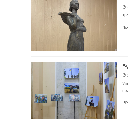
Енергетична підтримка для
В 
Водопостачання в Одесі: но
Пр
Ві
Ур
пр
Пр