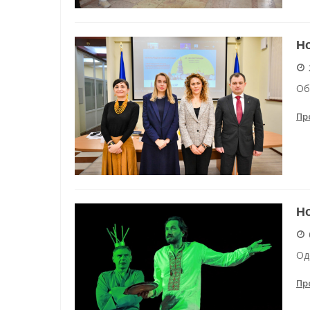
Но
Об
Пр
Но
Од
Пр