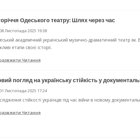
оріччя Одеського театру: Шлях через час
08 Листопада 2025 19:38
еський академічний український музично-драматичний театр ім. В
ливі етапи своєї історії.
одовжити Читання
вий погляд на українську стійкість у документаль
01 Листопада 2025 17:24
слідження стійкості українців під час війни в новому документаль
одовжити Читання