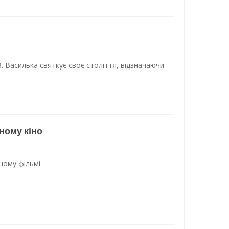
. Василька святкує своє століття, відзначаючи
ному кіно
ному фільмі.