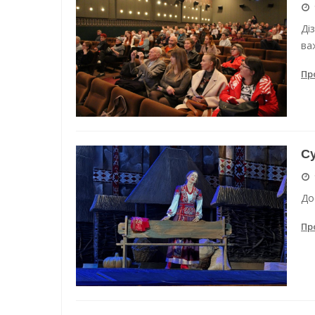
Ді
ва
Пр
Су
До
Пр