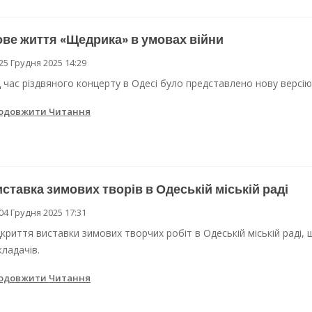
ве життя «Щедрика» в умовах війни
25 Грудня 2025 14:29
д час різдвяного концерту в Одесі було представлено нову версію
одовжити Читання
ставка зимових творів в Одеській міській раді
04 Грудня 2025 17:31
дкриття виставки зимових творчих робіт в Одеській міській раді,
кладачів.
одовжити Читання