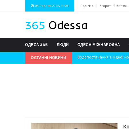
08 Серпня 2026, 14:03
Про Нас
Зворотній Зв'язок
ОДЕСА 365
ЛЮДИ
ОДЕСА МІЖНАРОДНА
ОСТАННІ НОВИНИ
Нічна атака на Одесу: наслі
Одеські хокеїсти тріумфуют
Інновації в техніці: Воркшо
Успіхи одеситів на європей
Новини з Зимової школи інс
Інтеграція ветеранів в укра
Ко
Нічна атака на Одесу: наслі