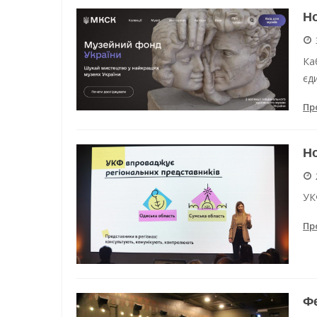
Но
Ка
єди
Пр
Но
УК
Пр
Фе