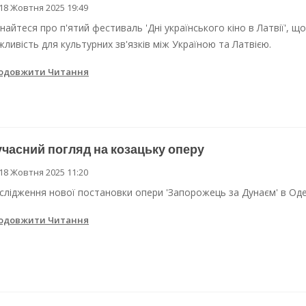
18 Жовтня 2025 19:49
знайтеся про п'ятий фестиваль 'Дні українського кіно в Латвії', щ
жливість для культурних зв'язків між Україною та Латвією.
одовжити Читання
часний погляд на козацьку оперу
18 Жовтня 2025 11:20
слідження нової постановки опери 'Запорожець за Дунаєм' в Оде
одовжити Читання