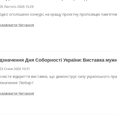
05 Лютого 2026 13:29
 Одеси
Одесі оголошено конкурс на кращу проєктну пропозицію пам'ятника
ві локації для підвезення води
одовжити Читання
дзначення Дня Соборності України: Виставка мужн
23 Січня 2026 10:31
очисте відкриття виставки, що демонструє силу українського прап
изначення 'Любарт'.
одовжити Читання