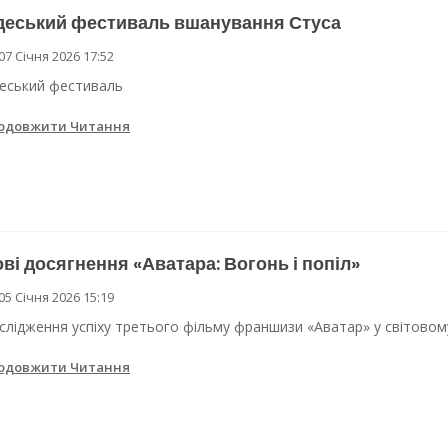
деський фестиваль вшанування Стуса
07 Січня 2026 17:52
еський фестиваль
одовжити Читання
ві досягнення «Аватара: Вогонь і попіл»
05 Січня 2026 15:19
слідження успіху третього фільму франшизи «Аватар» у світовому
одовжити Читання