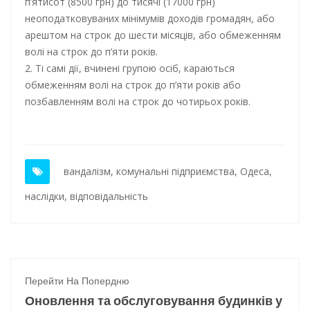
п’ятисот (8500 грн) до тисячі (17000 грн)
неоподатковуваних мінімумів доходів громадян, або
арештом на строк до шести місяців, або обмеженням
волі на строк до п’яти років.
2. Ті самі дії, вчинені групою осіб, караються
обмеженням волі на строк до п’яти років або
позбавленням волі на строк до чотирьох років.
вандалізм
,
комунальні підприємства
,
Одеса
,
наслідки
,
відповідальність
Перейти На Попердню
Оновлення та обслуговування будинків у