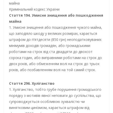
майна
Кримінальний кодекс України
Стаття 194. Умисне знищення або пошкодження
майна
1. Умисне знищення або пошкодження чужого майна,
що заподіяло шкоду у великих розмірах, карається
штрафом до п’ятдесяти (850 грн) неоподатковуваних
мінімумів доходів громадян, або громадськими
роботами на строк від ста двадцяти до двохсот
сорока годин, або виправними роботами на строк до
двох років, або обмеженням волі на строк до трьох
років, або позбавленням волі на той самий строк.
Стаття 296. Хуліганство
1. Хуліганство, тобто грубе порушення громадського
порядку з мотивів явної неповаги до суспільства, що
супроводжується особливою зухвалістю чи
винятковим цинізмом, карається штрафом від