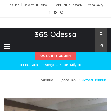
Про Нас
Зворотній Зв'язок
Розміщення Реклами
Мапа Сайту
ОСТАННІ НОВИНИ
Нічна атака на Одесу: наслідки вибухів
Одеські хокеїсти тріумфують на міжнародному турнірі
Головна
/
Одеса 365
/
Деталі новини
Інновації в техніці: Воркшоп для юних винахідників
Успіхи одеситів на європейському чемпіонаті з карате
Новини з Зимової школи інсульту в Швейцарії