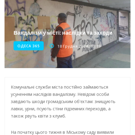
Інтеграція ветеранів в українське суспільство
Нічна атака на Одесу: наслідки обстрілу
Енергетична підтримка для Одеси
Вандалізм у місті: наслідки та заходи
Водопостачання в Одесі: нові локації для підвезення води
ОДЕСА 365
18 Грудня 2024, 13:19
Комунальні служби міста постійно займаються
усуненням наслідків вандалізму. Невідомі особи
завдають шкоди громадським об'єктам: знищують
лавки, урни, псують стіни підземних переходів, а
також рвуть квіти з клумб.
На початку цього тижня в Міському саду виявили