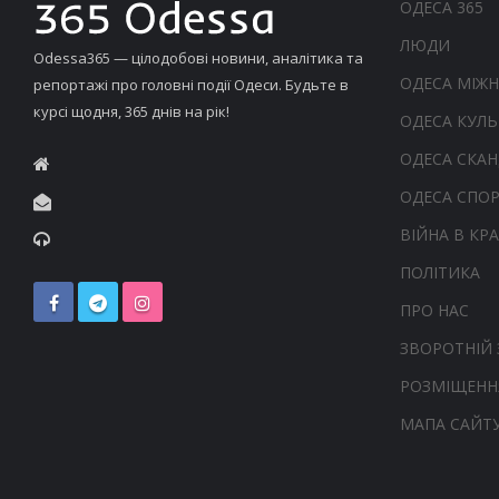
ОДЕСА 365
ЛЮДИ
Odessa365 — цілодобові новини, аналітика та
ОДЕСА МІЖ
репортажі про головні події Одеси. Будьте в
курсі щодня, 365 днів на рік!
ОДЕСА КУЛЬ
ОДЕСА СКА
ОДЕСА СПО
ВІЙНА В КРА
ПОЛІТИКА
ПРО НАС
ЗВОРОТНІЙ 
РОЗМІЩЕНН
МАПА САЙТ