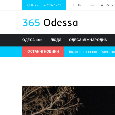
08 Серпня 2026, 17:12
Про Нас
Зворотній Зв'язок
ОДЕСА 365
ЛЮДИ
ОДЕСА МІЖНАРОДНА
Водопостачання в Одесі: но
ОСТАННІ НОВИНИ
Нічна атака на Одесу: наслі
Одеські хокеїсти тріумфуют
Інновації в техніці: Воркшо
Успіхи одеситів на європей
Новини з Зимової школи інс
Інтеграція ветеранів в укра