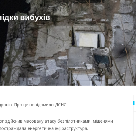
дки обстрілу
 Одеси
лідки вибухів
дронів. Про це повідомило ДСНС.
орог здійснив масовану атаку безпілотниками, мішенями
 постраждала енергетична інфраструктура.