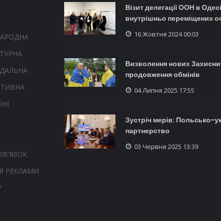
Візит делегації ООН в Одесі
внутрішньо переміщених о
16 Жовтня 2024 00:03
НАРОДНА
ТУРНА
Визволення нових Захисник
НДАЛЬНА
продовження обмінів
РТИВНА
04 Липня 2025 17:55
ЇНІ
Зустріч мерів: Польсько-у
партнерство
03 Червня 2025 13:39
ЗВ'ЯЗОК
Я РЕКЛАМИ
У