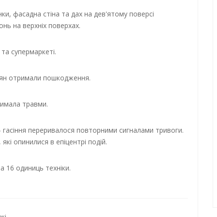
и, фасадна стіна та дах на дев'ятому поверсі
онь на верхніх поверхах.
 та супермаркеті.
істян отримали пошкодження.
римала травми.
 гасіння переривалося повторними сигналами тривоги.
кі опинилися в епіцентрі подій.
та 16 одиниць техніки.
жі