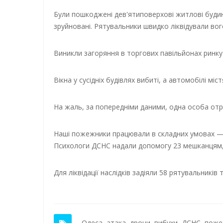
Були пошкоджені дев'ятиповерхові житлові будинк
зруйновані. Рятувальники швидко ліквідували вог
Виникли загоряння в торгових павільйонах ринку
Вікна у сусідніх будівлях вибиті, а автомобілі м
На жаль, за попередніми даними, одна особа от
Наші пожежники працювали в складних умовах —
Психологи ДСНС надали допомогу 23 мешканцям, я
Для ліквідації наслідків задіяли 58 рятувальників 
Одеса
,
атака
,
дрони
,
вибухи
,
ДСНС
,
поже