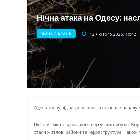
Нічна атака на Одесу: наслі
Енергетична підтримка для
Нічна атака на Одесу: нас
ВІЙНА В КРАЇНІ
12 Лютого 2026, 10:42
Одеса знову під загрозою: місто зазнало нападу 
Цієї ночі місто здригалося від гучних вибухів. В
стали житлові райони та інфраструктура. Також