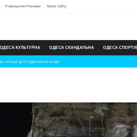
Розміщення Реклами
Мапа Сайту
ОДЕСА КУЛЬТУРНА
ОДЕСА СКАНДАЛЬНА
ОДЕСА СПОРТИ
ві локації для підвезення води
дки вибухів
ь на міжнародному турнірі
п для юних винахідників
ському чемпіонаті з карате
ульту в Швейцарії
їнське суспільство