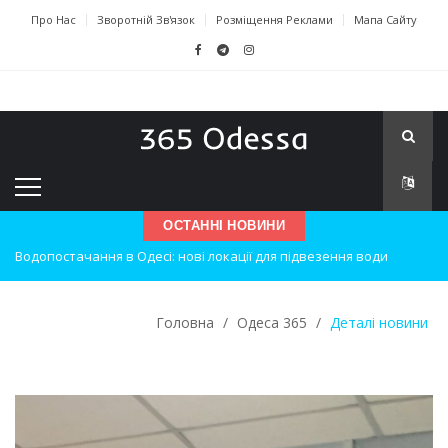
Про Нас
Зворотній Зв'язок
Розміщення Реклами
Мапа Сайту
ОСТАННІ НОВИНИ
Нічна атака на Одесу: наслідки вибухів
Одеські хокеїсти тріумфують на міжнародному турнірі
Головна
/
Одеса 365
/
Деталі новини
Інновації в техніці: Воркшоп для юних винахідників
Успіхи одеситів на європейському чемпіонаті з карате
Новини з Зимової школи інсульту в Швейцарії