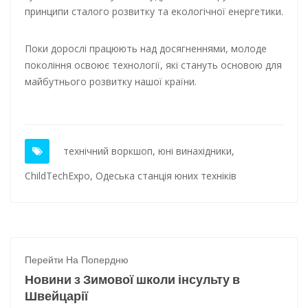
принципи сталого розвитку та екологічної енергетики.
Поки дорослі працюють над досягненнями, молоде
покоління освоює технології, які стануть основою для
майбутнього розвитку нашої країни.
технічний воркшоп
,
юні винахідники
,
ChildTechExpo
,
Одеська станція юних техніків
Перейти На Попердню
Новини з Зимової школи інсульту в
Швейцарії