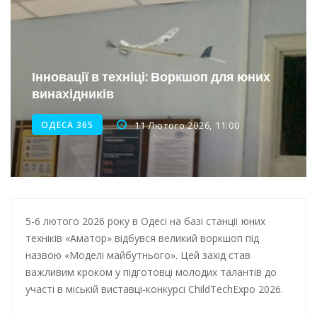
Інтеграція ветеранів в українське суспільство
Нічна атака на Одесу: наслідки обстрілу
Енергетична підтримка для Одеси
Інновації в техніці: Воркшоп для юних
винахідників
Водопостачання в Одесі: нові локації для підвезення води
ОДЕСА 365
11 Лютого 2026, 11:00
5-6 лютого 2026 року в Одесі на базі станції юних
техніків «Аматор» відбувся великий воркшоп під
назвою «Моделі майбутнього». Цей захід став
важливим кроком у підготовці молодих талантів до
участі в міській виставці-конкурсі ChildTechExpo 2026.