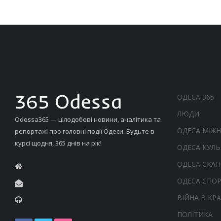
ОДЕСА 365
ЛЮДИ
Odessa365 — цілодобові новини, аналітика та
ОДЕСА МІЖ
репортажі про головні події Одеси. Будьте в
курсі щодня, 365 днів на рік!
ОДЕСА КУЛЬ
ОДЕСА СКА
ОДЕСА СПО
ВІЙНА В КРА
ПОЛІТИКА