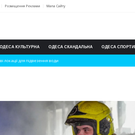
Розміщення Реклами
Мапа Сайту
ОДЕСА КУЛЬТУРНА
ОДЕСА СКАНДАЛЬНА
ОДЕСА СПОРТИ
ві локації для підвезення води
дки вибухів
ь на міжнародному турнірі
п для юних винахідників
ському чемпіонаті з карате
ульту в Швейцарії
їнське суспільство