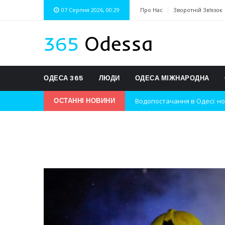
07 Серпня 2026, 00:29
Про Нас
Зворотній Зв'язок
ОДЕСА 365
ЛЮДИ
ОДЕСА МІЖНАРОДНА
Водопостачання в Одесі: но
ОСТАННІ НОВИНИ
Нічна атака на Одесу: наслі
Одеські хокеїсти тріумфуют
Інновації в техніці: Воркшо
Успіхи одеситів на європей
Новини з Зимової школи інс
Інтеграція ветеранів в укра