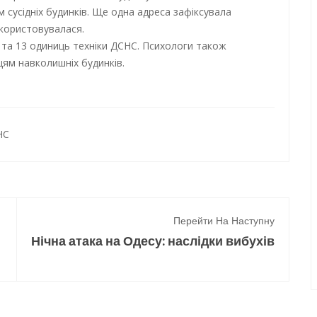
м сусідніх будинків. Ще одна адреса зафіксувала
икористовувалася.
ки та 13 одиниць техніки ДСНС. Психологи також
ям навколишніх будинків.
НС
Перейти На Наступну
Нічна атака на Одесу: наслідки вибухів