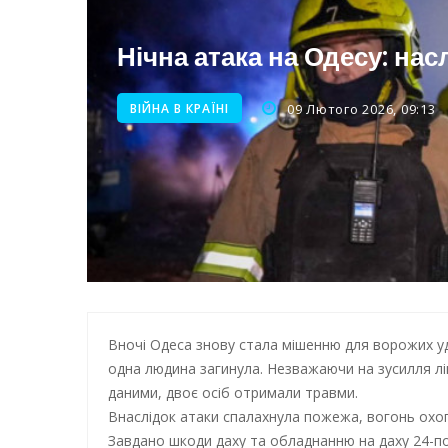
Нічна атака на Одесу: наслі
Нічна атака на Одесу: нас
Енергетична підтримка для
ВІЙНА В КРАЇНІ
09 Лютого 2026, 09:13
Вночі Одеса знову стала мішенню для ворожих уд
одна людина загинула. Незважаючи на зусилля лік
даними, двоє осіб отримали травми.
Внаслідок атаки спалахнула пожежа, вогонь охоп
Завдано шкоди даху та обладнанню на даху 24-п