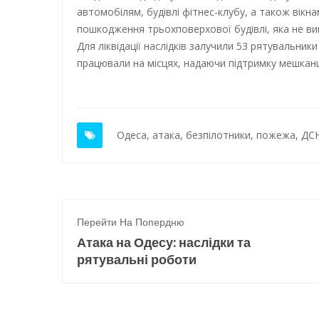
автомобілям, будівлі фітнес-клубу, а також вікна
пошкодження трьохповерхової будівлі, яка не в
Для ліквідації наслідків залучили 53 рятувальни
працювали на місцях, надаючи підтримку мешканц
Одеса
,
атака
,
безпілотники
,
пожежа
,
ДС
Перейти На Попердню
Атака на Одесу: наслідки та
рятувальні роботи