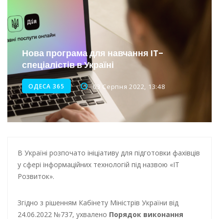
Інтеграція ветеранів в українське суспільство
Нічна атака на Одесу: наслідки обстрілу
Енергетична підтримка для Одеси
Нова програма для навчання IT-
спеціалістів в Україні
Водопостачання в Одесі: нові локації для підвезення води
ОДЕСА 365
03 Серпня 2022, 13:48
В Україні розпочато ініціативу для підготовки фахівців
у сфері інформаційних технологій під назвою «IT
Розвиток».
Згідно з рішенням Кабінету Міністрів України від
24.06.2022 №737, ухвалено
Порядок виконання