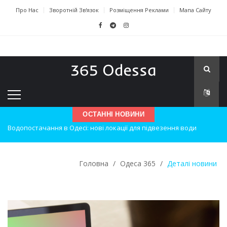
Про Нас
Зворотній Зв'язок
Розміщення Реклами
Мапа Сайту
ОСТАННІ НОВИНИ
Нічна атака на Одесу: наслідки вибухів
Одеські хокеїсти тріумфують на міжнародному турнірі
Головна
/
Одеса 365
/
Деталі новини
Інновації в техніці: Воркшоп для юних винахідників
Успіхи одеситів на європейському чемпіонаті з карате
Новини з Зимової школи інсульту в Швейцарії