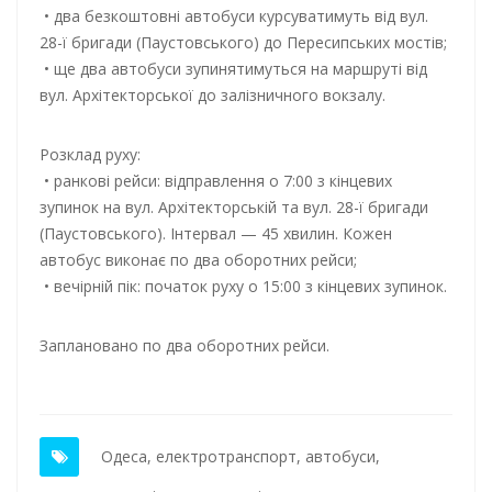
• два безкоштовні автобуси курсуватимуть від вул.
28-ї бригади (Паустовського) до Пересипських мостів;
• ще два автобуси зупинятимуться на маршруті від
вул. Архітекторської до залізничного вокзалу.
Розклад руху:
• ранкові рейси: відправлення о 7:00 з кінцевих
зупинок на вул. Архітекторській та вул. 28-ї бригади
(Паустовського). Інтервал — 45 хвилин. Кожен
автобус виконає по два оборотних рейси;
• вечірній пік: початок руху о 15:00 з кінцевих зупинок.
Заплановано по два оборотних рейси.
Одеса
,
електротранспорт
,
автобуси
,