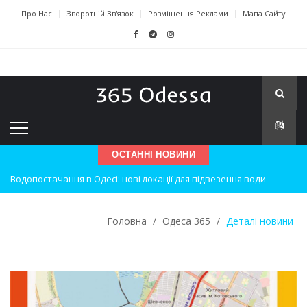
Про Нас
Зворотній Зв'язок
Розміщення Реклами
Мапа Сайту
ОСТАННІ НОВИНИ
Водопостачання в Одесі: нові локації для підвезення води
Нічна атака на Одесу: наслідки вибухів
Головна
/
Одеса 365
/
Деталі новини
Одеські хокеїсти тріумфують на міжнародному турнірі
Інновації в техніці: Воркшоп для юних винахідників
Успіхи одеситів на європейському чемпіонаті з карате
Новини з Зимової школи інсульту в Швейцарії