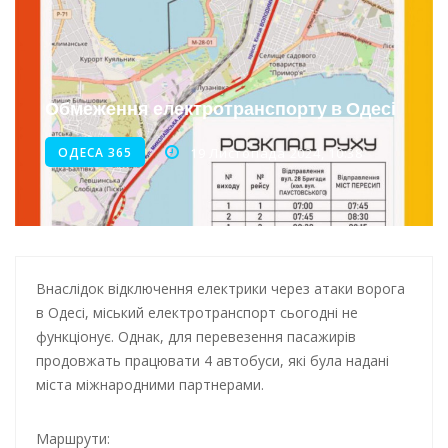
Інтеграція ветеранів в українське суспільство
Нічна атака на Одесу: наслідки обстрілу
Обмеження електротранспорту в Одесі
Енергетична підтримка для Одеси
ОДЕСА 365
19 Листопада 2024, 10:38
Внаслідок відключення електрики через атаки ворога
в Одесі, міський електротранспорт сьогодні не
функціонує. Однак, для перевезення пасажирів
продовжать працювати 4 автобуси, які
була надані
міста міжнародними партнерами.
Маршрути: