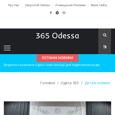
Про Нас
Зворотній Зв'язок
Розміщення Реклами
Мапа Сайту
ОСТАННІ НОВИНИ
Нічна атака на Одесу: наслідки вибухів
Одеські хокеїсти тріумфують на міжнародному турнірі
Головна
/
Одеса 365
/
Деталі новини
Інновації в техніці: Воркшоп для юних винахідників
Успіхи одеситів на європейському чемпіонаті з карате
Новини з Зимової школи інсульту в Швейцарії