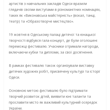
артистів з навчальних закладів Одеси вразили
глядачів своїми виступами в різноманітних номінаціях,
таких як «Виконавська майстерність» (вокал, танці,
театр) та «Образотворче мистецтво».
19 жовтня в Одеському палаці дитячої та юнацької
творчості відбувся гала-концерт, де були оголошені
переможці фестивалю. Учасники отримали нагороди,
включаючи кубки та дипломи, за свої досягнення.
В рамках фестивалю також організували виставку
дитячих художніх робіт, присвячену культурі та історії
Одеси.
Основною метою фестивалю було підтримати
творчий розвиток дітей, виявити юні таланти та
прославити місто як важливий культурний осередок
України.