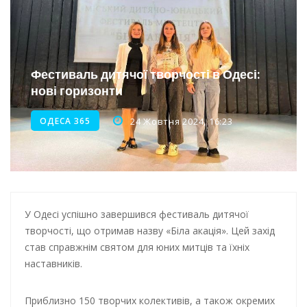
Інтеграція ветеранів в українське суспільство
Нічна атака на Одесу: наслідки обстрілу
Енергетична підтримка для Одеси
Фестиваль дитячої творчості в Одесі:
нові горизонти
Водопостачання в Одесі: нові локації для підвезення води
ОДЕСА 365
24 Жовтня 2024, 16:23
У Одесі успішно завершився фестиваль дитячої
творчості, що отримав назву «Біла акація». Цей захід
став справжнім святом для юних митців та їхніх
наставників.
Приблизно 150 творчих колективів, а також окремих