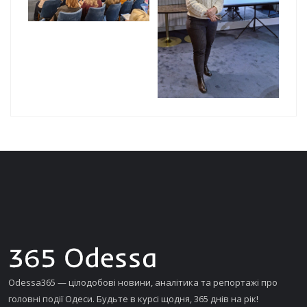
Odessa365 — цілодобові новини, аналітика та репортажі про
головні події Одеси. Будьте в курсі щодня, 365 днів на рік!