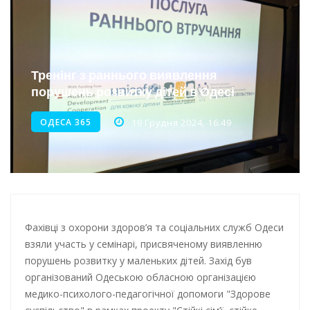
Інтеграція ветеранів в українське суспільство
Нічна атака на Одесу: наслідки обстрілу
Енергетична підтримка для Одеси
Тренінг з раннього виявлення
порушень розвитку дітей в Одесі
Водопостачання в Одесі: нові локації для підвезення води
ОДЕСА 365
19 Грудня 2024, 16:49
Фахівці з охорони здоров’я та соціальних служб Одеси
взяли участь у семінарі, присвяченому виявленню
порушень розвитку у маленьких дітей. Захід був
організований Одеською обласною організацією
медико-психолого-педагогічної допомоги "Здорове