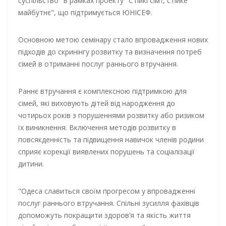
суспільство" в рамках проекту "Стійкі сім’ї, стійке
майбутнє", що підтримується ЮНІСЕФ.
Основною метою семінару стало впровадження нових
підходів до скринінгу розвитку та визначення потреб
сімей в отриманні послуг раннього втручання.
Раннє втручання є комплексною підтримкою для
сімей, які виховують дітей від народження до
чотирьох років з порушеннями розвитку або ризиком
їх виникнення. Включення методів розвитку в
повсякденність та підвищення навичок членів родини
сприяє корекції виявлених порушень та соціалізації
дитини.
"Одеса славиться своїм прогресом у впровадженні
послуг раннього втручання. Спільні зусилля фахівців
допоможуть покращити здоров’я та якість життя