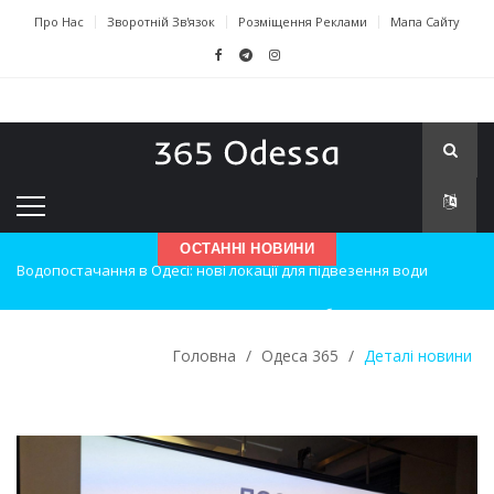
Про Нас
Зворотній Зв'язок
Розміщення Реклами
Мапа Сайту
ОСТАННІ НОВИНИ
Нічна атака на Одесу: наслідки вибухів
Одеські хокеїсти тріумфують на міжнародному турнірі
Головна
/
Одеса 365
/
Деталі новини
Інновації в техніці: Воркшоп для юних винахідників
Успіхи одеситів на європейському чемпіонаті з карате
Новини з Зимової школи інсульту в Швейцарії