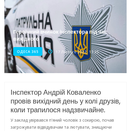
Інтеграція ветеранів в українське суспільство
Нічна атака на Одесу: наслідки обстрілу
Героїчний вчинок інспектора під час
Енергетична підтримка для Одеси
вихідного
ОДЕСА 365
17 Лютого 2022, 13:35
Інспектор Андрій Коваленко
провів вихідний день у колі друзів,
коли трапилося надзвичайне.
У заклад увірвався п'яний чоловік з сокирою, почав
загрожувати відвідувачам та лютувати, знищуючи