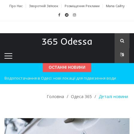
Про Нас
Зворотній Зв'язок
Розміщення Реклами
Мапа Сайту
ОСТАННІ НОВИНИ
Водопостачання в Одесі: нові локації для підвезення води
Нічна атака на Одесу: наслідки вибухів
Головна
/
Одеса 365
/
Деталі новини
Одеські хокеїсти тріумфують на міжнародному турнірі
Інновації в техніці: Воркшоп для юних винахідників
Успіхи одеситів на європейському чемпіонаті з карате
Новини з Зимової школи інсульту в Швейцарії