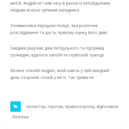
меблі. Андрій не гаяв часу й разом із небайдужими
людьми вчасно зупинив нападника.
Зловмисника передали поліції, яка розпочне
розслідування та дасть правову оцінку його діям.
Завдяки рішучим діям патрульного та підтримці
громадян, вдалося запобігти серйозній трагедії.
Велике спасибі Андрію, який навіть у свій вихідний
день охороняє спокій у місті. Так тримати!
інспектор
,
героїзм
,
правоохоронці
,
відпочинок
,
безпека