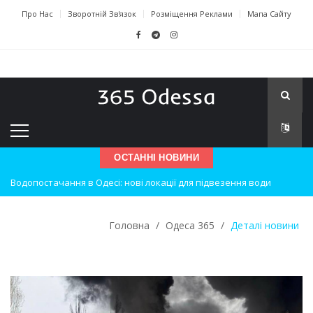
Про Нас
Зворотній Зв'язок
Розміщення Реклами
Мапа Сайту
ОСТАННІ НОВИНИ
Водопостачання в Одесі: нові локації для підвезення води
Нічна атака на Одесу: наслідки вибухів
Головна
/
Одеса 365
/
Деталі новини
Одеські хокеїсти тріумфують на міжнародному турнірі
Інновації в техніці: Воркшоп для юних винахідників
Успіхи одеситів на європейському чемпіонаті з карате
Новини з Зимової школи інсульту в Швейцарії