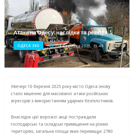
Інтеграція ветеранів в українське суспільство
Нічна атака на Одесу: наслідки обстрілу
Атака на Одесу: наслідки та реакція
Енергетична підтримка для Одеси
ОДЕСА 365
12 Березня 2025, 15:49
Увечері 10 березня 2025 року місто Одеса знову
стало мішенню для масованої атаки російських
агресорів з використанням ударних безпілотників.
Внаслідок цієї ворожої акції постраждали
господарські та складські приміщення на різних
територіях, загальна площа яких перевищує 2780