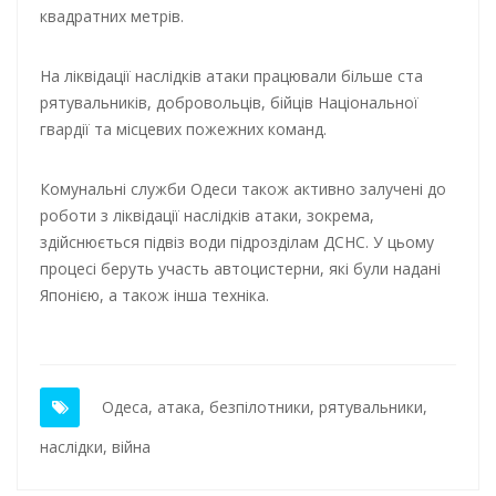
квадратних метрів.
На ліквідації наслідків атаки працювали більше ста
рятувальників, добровольців, бійців Національної
гвардії та місцевих пожежних команд.
Комунальні служби Одеси також активно залучені до
роботи з ліквідації наслідків атаки, зокрема,
здійснюється підвіз води підрозділам ДСНС. У цьому
процесі беруть участь автоцистерни, які були надані
Японією, а також інша техніка.
Одеса
,
атака
,
безпілотники
,
рятувальники
,
наслідки
,
війна