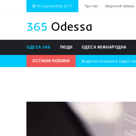
06 Серпня 2026, 23:17
Про Нас
Зворотній Зв'язок
ОДЕСА 365
ЛЮДИ
ОДЕСА МІЖНАРОДНА
Водопостачання в Одесі: но
ОСТАННІ НОВИНИ
Нічна атака на Одесу: наслі
Одеські хокеїсти тріумфуют
Інновації в техніці: Воркшо
Успіхи одеситів на європей
Новини з Зимової школи інс
Інтеграція ветеранів в укра