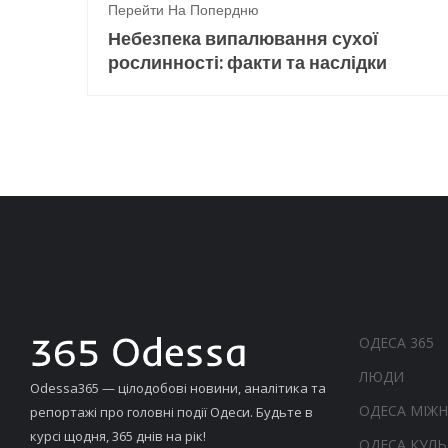
Перейти На Попердню
Небезпека випалювання сухої
рослинності: факти та наслідки
ОДЕСА 365
ЛЮДИ
Odessa365 — цілодобові новини, аналітика та
ОДЕСА МІЖ
репортажі про головні події Одеси. Будьте в
курсі щодня, 365 днів на рік!
ОДЕСА КУЛЬ