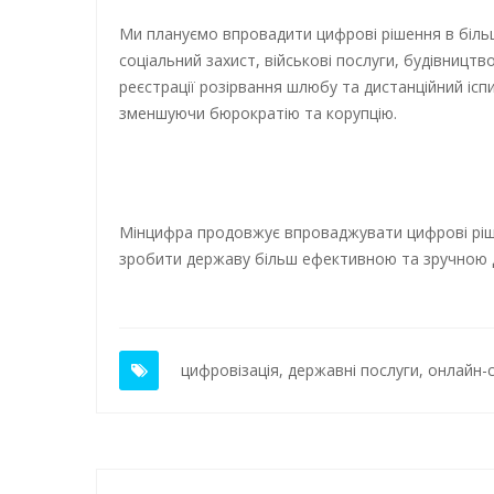
Ми плануємо впровадити цифрові рішення в більш 
соціальний захист, військові послуги, будівницт
реєстрації розірвання шлюбу та дистанційний ісп
зменшуючи бюрократію та корупцію.
Мінцифра продовжує впроваджувати цифрові ріш
зробити державу більш ефективною та зручною 
цифровізація
,
державні послуги
,
онлайн-с