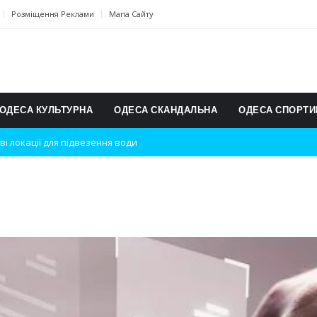
Розміщення Реклами
Мапа Сайту
ОДЕСА КУЛЬТУРНА
ОДЕСА СКАНДАЛЬНА
ОДЕСА СПОРТИ
ві локації для підвезення води
дки вибухів
ь на міжнародному турнірі
п для юних винахідників
ському чемпіонаті з карате
ульту в Швейцарії
їнське суспільство