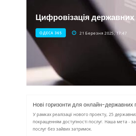
Нічна атака на Одесу: наслі
Цифровізація державних 
Енергетична підтримка для
ОДЕСА 365
21 Березня 2025, 17:47
Нові горизонти для онлайн-державних п
У рамках реалізації нового проекту, 25 державн
покращенням доступності послуг. Наша мета - з
послуг без зайвих затримок.