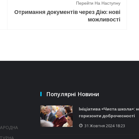
Перейти На Наступну
Отримання документів через Дію: нові
можливості
Популярні Новини
Ініціатива «Чиста школа»: н
горизонти доброчесності
31 Жовтня 2024 18:23
НАРОДНА
ТУРНА