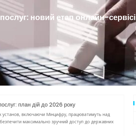
дки обстрілу
послуг: новий етап онлайн-сервіс
 Одеси
ослуг: план дій до 2026 року
их установ, включаючи Мінцифру, працюватимуть над
абезпечити максимально зручний доступ до державних