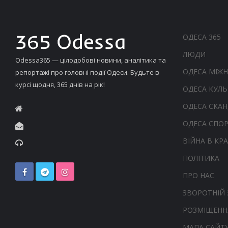
ОДЕСА 365
ЛЮДИ
Odessa365 — цілодобові новини, аналітика та
ОДЕСА МІЖ
репортажі про головні події Одеси. Будьте в
курсі щодня, 365 днів на рік!
ОДЕСА КУЛЬ
ОДЕСА СКА
ОДЕСА СПО
ВІЙНА В КРА
ПОЛІТИКА
ПРО НАС
ЗВОРОТНІЙ 
РОЗМІЩЕНН
МАПА САЙТ