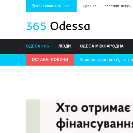
07 Серпня 2026, 07:20
Про Нас
Зворотній Зв'язок
ОДЕСА 365
ЛЮДИ
ОДЕСА МІЖНАРОДНА
Водопостачання в Одесі: но
ОСТАННІ НОВИНИ
Нічна атака на Одесу: наслі
Одеські хокеїсти тріумфуют
Інновації в техніці: Воркшо
Успіхи одеситів на європей
Новини з Зимової школи інс
Інтеграція ветеранів в укра