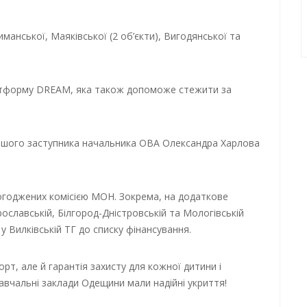
анської, Маяківської (2 об’єкти), Вигодянської та
латформу DREAM, яка також допоможе стежити за
ершого заступника начальника ОВА Олександра Харлова
погоджених комісією МОН. Зокрема, на додаткове
славській, Білгород-Дністровській та Мологівській
 Вилківській ТГ до списку фінансування.
т, але й гарантія захисту для кожної дитини і
вчальні заклади Одещини мали надійні укриття!