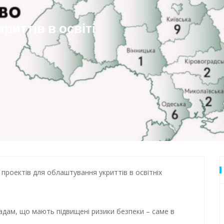
дки обстрілу
риттів в освіті
 Одеси
 проектів для облаштування укриттів в освітніх
дам, що мають підвищені ризики безпеки – саме в