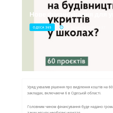
Нічна атака на Одесу: наслі
Нове фінансування для ук
Енергетична підтримка для
ОДЕСА 365
25 Березня 2025, 14:37
Уряд ухвалив рішення про виділення коштів на 60
закладах, включаючи 6 в Одеській області.
Головним чином фінансування буде надано грома
таких місцях необхідні укриття.