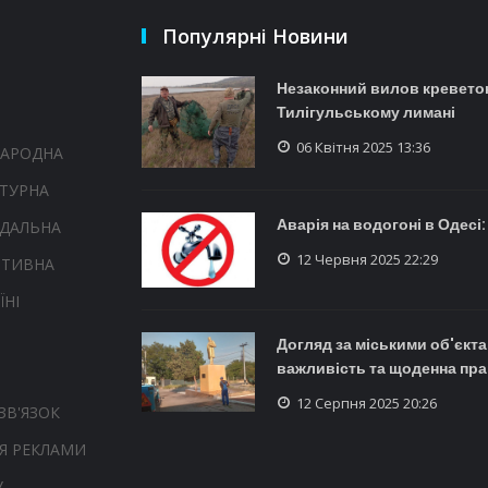
Популярні Новини
Незаконний вилов креветок
Тилігульському лимані
06 Квітня 2025 13:36
НАРОДНА
ТУРНА
Аварія на водогоні в Одесі:
НДАЛЬНА
12 Червня 2025 22:29
РТИВНА
ЇНІ
Догляд за міськими об'єкта
важливість та щоденна пра
12 Серпня 2025 20:26
ЗВ'ЯЗОК
Я РЕКЛАМИ
У