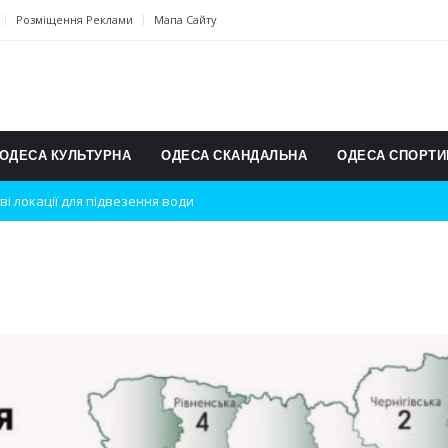
Розміщення Реклами
Мапа Сайту
ОДЕСА КУЛЬТУРНА
ОДЕСА СКАНДАЛЬНА
ОДЕСА СПОРТИ
ві локації для підвезення води
дки вибухів
ь на міжнародному турнірі
п для юних винахідників
ському чемпіонаті з карате
ульту в Швейцарії
їнське суспільство