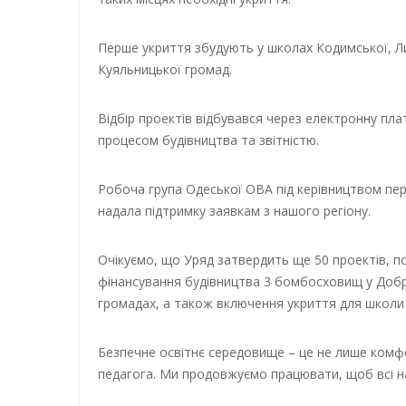
Перше укриття збудують у школах Кодимської, Лим
Куяльницької громад.
Відбір проектів відбувався через електронну п
процесом будівництва та звітністю.
Робоча група Одеської ОВА під керівництвом п
надала підтримку заявкам з нашого регіону.
Очікуємо, що Уряд затвердить ще 50 проектів, 
фінансування будівництва 3 бомбосховищ у Добро
громадах, а також включення укриття для школи у
Безпечне освітнє середовище – це не лише комфор
педагога. Ми продовжуємо працювати, щоб всі на