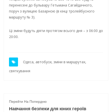
перенесені до бульвару Гетьмана Сагайдачного,
поруч з вулицею Базарною (в кінці тролейбусного
маршруту № 3).
Ці зміни будуть діяти протягом всього дня – з 06:00 до
20:00.
Одеса
,
автобуси
,
зміни в маршрутах
,
святкування
Перейти На Попердню
Навчання безпеки для юних героїв