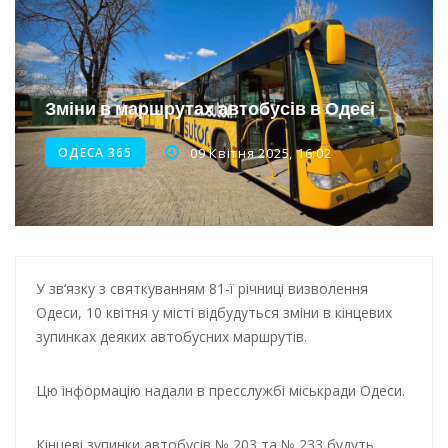
Інтеграція ветеранів в українське суспільство
Нічна атака на Одесу: наслідки обстрілу
Зміни в маршрутах автобусів в Одесі
Енергетична підтримка для Одеси
ОДЕСА 365
09 Квітня 2025, 16:02
У зв’язку з святкуванням 81-ї річниці визволення
Одеси, 10 квітня у місті відбудуться зміни в кінцевих
зупинках деяких автобусних маршрутів.
Цю інформацію надали в пресслужбі міськради Одеси.
Кінцеві зупинки автобусів № 203 та № 233 будуть