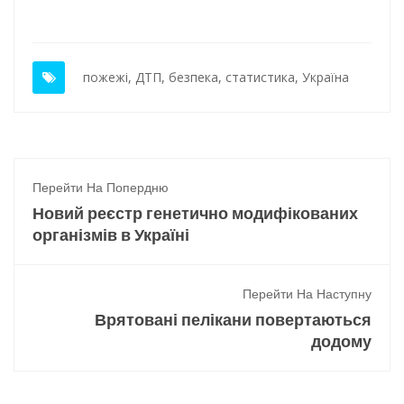
пожежі
,
ДТП
,
безпека
,
статистика
,
Україна
Перейти На Попердню
Новий реєстр генетично модифікованих
організмів в Україні
Перейти На Наступну
Врятовані пелікани повертаються
додому