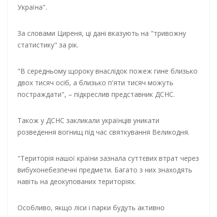
Україна".
За словами Циреня, ці дані вказують на "тривожну
статистику" за рік.
"В середньому щороку внаслідок пожеж гине близько
двох тисяч осіб, а близько п'яти тисяч можуть
постраждати", – підкреслив представник ДСНС.
Також у ДСНС закликали українців уникати
розведення вогнищ під час святкування Великодня.
"Територія нашої країни зазнала суттєвих втрат через
вибухонебезпечні предмети. Багато з них знаходять
навіть на деокупованих територіях.
Особливо, якщо ліси і парки будуть активно