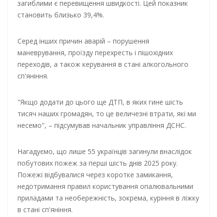
загиблими є перевищення швидкості. Цей показник
становить близько 39,4%.
Серед інших причин аварій – порушення
маневрування, проїзду перехресть і пішохідних
переходів, а також керування в стані алкогольного
сп'яніння.
"Якщо додати до цього ще ДТП, в яких гине шість
тисяч наших громадян, то це величезні втрати, які ми
несемо", – підсумував начальник управління ДСНС.
Нагадуємо, що лише 55 українців загинули внаслідок
побутових пожеж за перші шість днів 2025 року.
Пожежі відбувалися через коротке замикання,
недотримання правил користування опалювальними
приладами та необережність, зокрема, куріння в ліжку
в стані сп'яніння.