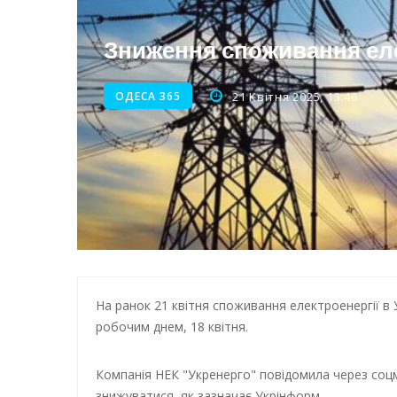
Енергетична підтримка для
Зниження споживання елек
ОДЕСА 365
21 Квітня 2025, 13:46
На ранок 21 квітня споживання електроенергії в У
робочим днем, 18 квітня.
Компанія НЕК "Укренерго" повідомила через со
знижуватися, як зазначає Укрінформ.