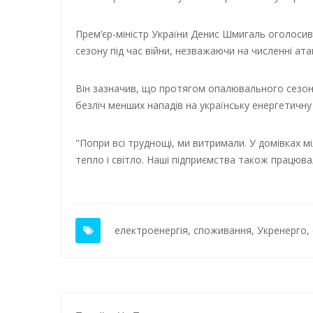
Прем’єр-міністр України Денис Шмигаль оголоси
сезону під час війни, незважаючи на численні ата
Він зазначив, що протягом опалювального сезону 
безліч менших нападів на українську енергетичну
"Попри всі труднощі, ми витримали. У домівках мі
тепло і світло. Наші підприємства також працюва
електроенергія
,
споживання
,
Укренерго
,