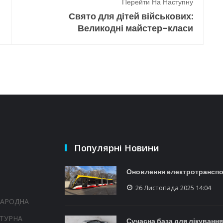
Перейти На Наступну
Свято для дітей військових:
Великодні майстер-класи
Популярні Новини
Оновлення електротранспо
26 Листопада 2025 14:04
НАРОДНА
ТУРНА
Сучасна база для лікування