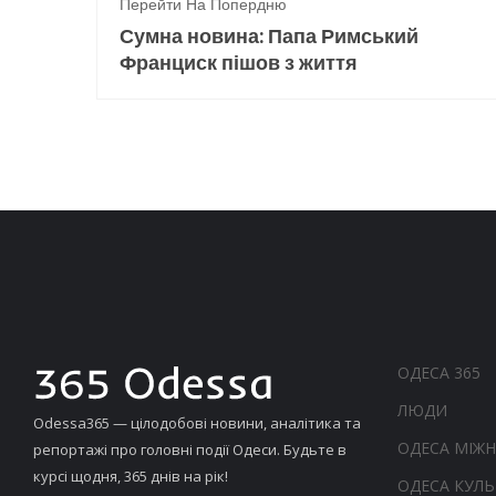
Перейти На Попердню
Сумна новина: Папа Римський
Франциск пішов з життя
ОДЕСА 365
ЛЮДИ
Odessa365 — цілодобові новини, аналітика та
ОДЕСА МІЖ
репортажі про головні події Одеси. Будьте в
курсі щодня, 365 днів на рік!
ОДЕСА КУЛЬ