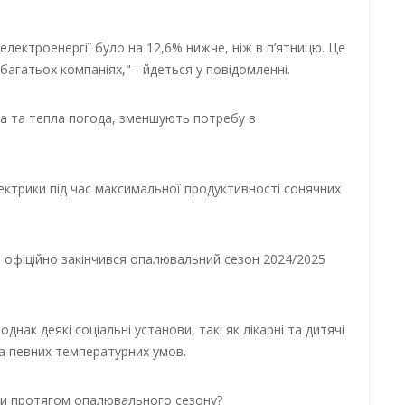
 електроенергії було на 12,6% нижче, ніж в п’ятницю. Це
багатьох компаніях," - йдеться у повідомленні.
на та тепла погода, зменшують потребу в
ктрики під час максимальної продуктивності сонячних
і офіційно закінчився опалювальний сезон 2024/2025
нак деякі соціальні установи, такі як лікарні та дитячі
а певних температурних умов.
їни протягом опалювального сезону?