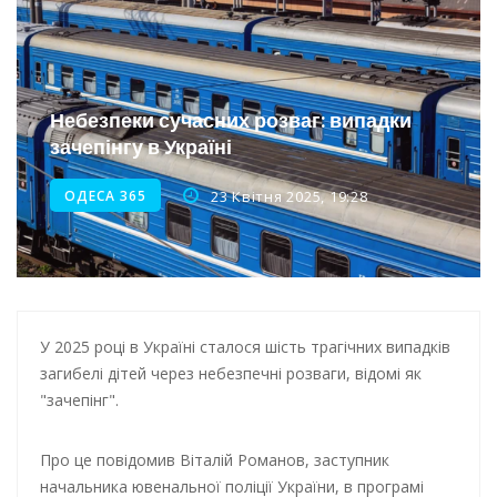
Інтеграція ветеранів в українське суспільство
Нічна атака на Одесу: наслідки обстрілу
Небезпеки сучасних розваг: випадки
Енергетична підтримка для Одеси
зачепінгу в Україні
ОДЕСА 365
23 Квітня 2025, 19:28
У 2025 році в Україні сталося шість трагічних випадків
загибелі дітей через небезпечні розваги, відомі як
"зачепінг".
Про це повідомив Віталій Романов, заступник
начальника ювенальної поліції України, в програмі