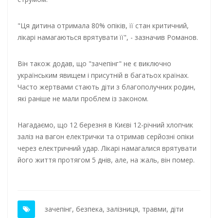
"Ця дитина отримала 80% опіків, її стан критичний,
лікарі намагаються врятувати її", - зазначив Романов.
Він також додав, що "зачепінг" не є виключно
українським явищем і присутній в багатьох країнах.
Часто жертвами стають діти з благополучних родин,
які раніше не мали проблем із законом.
Нагадаємо, що 12 березня в Києві 12-річний хлопчик
заліз на вагон електрички та отримав серйозні опіки
через електричний удар. Лікарі намагалися врятувати
його життя протягом 5 днів, але, на жаль, він помер.
зачепінг
,
безпека
,
залізниця
,
травми
,
діти