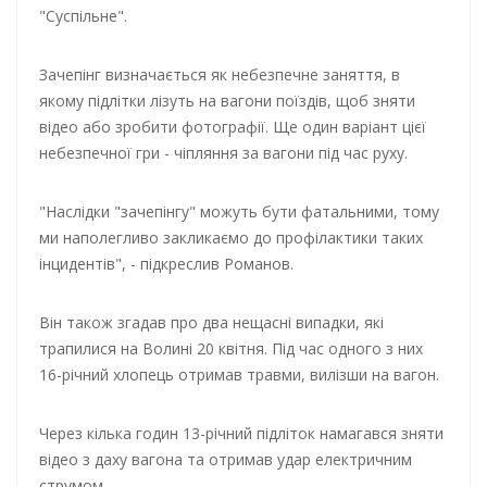
"Суспільне".
Зачепінг визначається як небезпечне заняття, в
якому підлітки лізуть на вагони поїздів, щоб зняти
відео або зробити фотографії. Ще один варіант цієї
небезпечної гри - чіпляння за вагони під час руху.
"Наслідки "зачепінгу" можуть бути фатальними, тому
ми наполегливо закликаємо до профілактики таких
інцидентів", - підкреслив Романов.
Він також згадав про два нещасні випадки, які
трапилися на Волині 20 квітня. Під час одного з них
16-річний хлопець отримав травми, вилізши на вагон.
Через кілька годин 13-річний підліток намагався зняти
відео з даху вагона та отримав удар електричним
струмом.