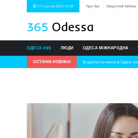
07 Серпня 2026, 03:09
Про Нас
Зворотній Зв'язок
ОДЕСА 365
ЛЮДИ
ОДЕСА МІЖНАРОДНА
Водопостачання в Одесі: но
ОСТАННІ НОВИНИ
Нічна атака на Одесу: наслі
Одеські хокеїсти тріумфуют
Інновації в техніці: Воркшо
Успіхи одеситів на європей
Новини з Зимової школи інс
Інтеграція ветеранів в укра
Нічна атака на Одесу: наслі