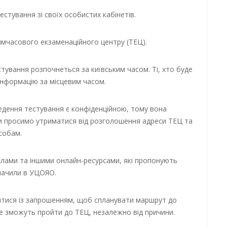
тування зі своїх особистих кабінетів.
тимчасового екзаменаційного центру (ТЕЦ).
стування розпочнеться за київським часом. Ті, хто буде
нформацію за місцевим часом.
едення тестування є конфіденційною, тому вона
и просимо утриматися від розголошення адреси ТЕЦ та
собам.
лами та іншими онлайн-ресурсами, які пропонують
значили в УЦОЯО.
итися із запрошенням, щоб спланувати маршрут до
не зможуть пройти до ТЕЦ, незалежно від причини.