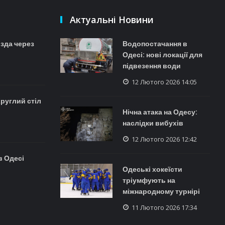
Актуальні Новини
ізда через
Водопостачання в
Одесі: нові локації для
підвезення води
12 Лютого 2026 14:05
Круглий стіл
Нічна атака на Одесу:
наслідки вибухів
12 Лютого 2026 12:42
в Одесі
Одеські хокеїсти
тріумфують на
міжнародному турнірі
11 Лютого 2026 17:34