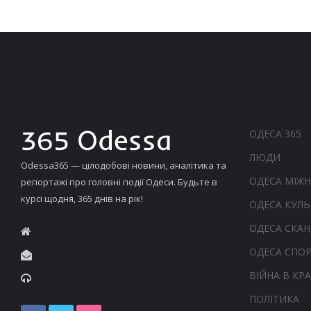
ОДЕСА 365
ЛЮДИ
Odessa365 — цілодобові новини, аналітика та
ОДЕСА МІЖ
репортажі про головні події Одеси. Будьте в
курсі щодня, 365 днів на рік!
ОДЕСА КУЛЬ
ОДЕСА СКА
ОДЕСА СПО
ВІЙНА В КРА
ПОЛІТИКА