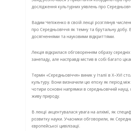
дослідження культурних уявлень про Середньовіч
Вадим Чепіженко в своїй лекції розглянув числен
про Середньовіччя як темну та брутальну добу. 
досягненнями та науковими відкриттями.
Лекція відкрилася обговоренням образу середніх 
занепаду, але насправді містив в собі багато ціка
Термін «Середньовіччя» виник у Італії в X–XVI сто
культуру. Вони визначили цю епоху як період між
чотири основні напрямки в середньовічній науці,
живу природу.
В лекції акцентувалася увага на алхімії, як специ
розвитку науки. Учасники обговорили, як Серед
європейської цивілізації.