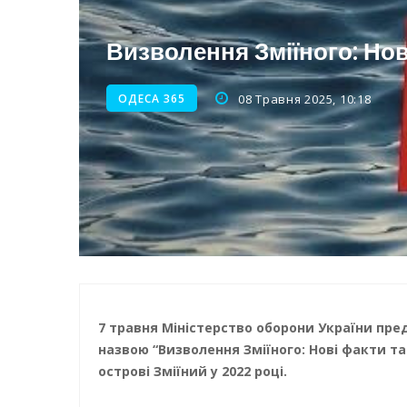
Енергетична підтримка для
Визволення Зміїного: Нов
ОДЕСА 365
08 Травня 2025, 10:18
7 травня Міністерство оборони України пр
назвою “Визволення Зміїного: Нові факти т
острові Зміїний у 2022 році.