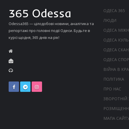
ОДЕСА 365
ЛЮДИ
Odessa365 — цілодобові новини, аналітика та
ОДЕСА МІЖ
репортажі про головні події Одеси. Будьте в
курсі щодня, 365 днів на рік!
ОДЕСА КУЛЬ
ОДЕСА СКА
ОДЕСА СПО
ВІЙНА В КРА
ПОЛІТИКА
ПРО НАС
ЗВОРОТНІЙ 
РОЗМІЩЕНН
МАПА САЙТ