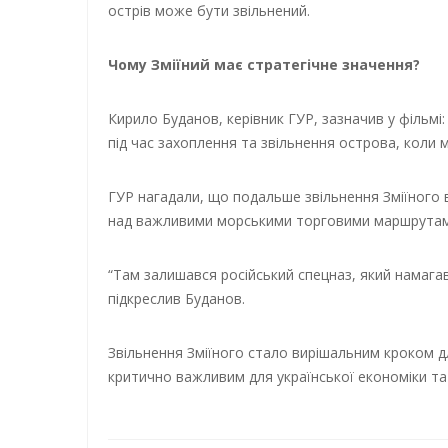
острів може бути звільнений.
Чому Зміїний має стратегічне значення?
Кирило Буданов, керівник ГУР, зазначив у фільмі
під час захоплення та звільнення острова, коли 
ГУР нагадали, що подальше звільнення Зміїного 
над важливими морськими торговими маршрутам
“Там залишався російський спецназ, який намага
підкреслив Буданов.
Звільнення Зміїного стало вирішальним кроком д
критично важливим для української економіки та