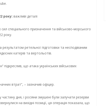
ube.
22 року:
важливі деталі
ких сил спеціального призначення та військово-морського
22 року.
ла результатом ретельної підготовки та несподіваним
кісних катерів та вертольотів.
” підкреслив, що атака українських військових
значних втрат”, – зазначив офіцер.
у частину дня, і росіяни змушені були залучати резерви
овернулися на вихідні позиції, ця операція показала, що