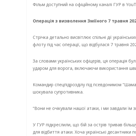
Фільм доступний на офіційному каналі ГУР в YouT
Операція з визволення Зміїного 7 травня 20
Стрічка детально висвітлює спільні дії українсь
флоту під час операції, що відбулася 7 травня 20
За словами українських офіцерів, ця операція бу
ударом для ворога, включаючи використання швид
Командир спецпідрозділу під псевдонимом “Шаман
шокувала супротивника.
“Вони не очікували нашої атаки, і ми завдали їм 
У ГУР підкреслили, що бій за острів тривав більш
для відбиття атаки. Хоча українські десантники п