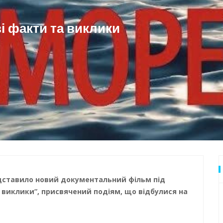
 Одеси
і факти та виклики
едставило новий документальний фільм під
а виклики”, присвячений подіям, що відбулися на