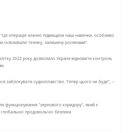
: “Ця операція значно підвищила наші навички, особливо
ми освоювали техніку, залишену росіянами”.
влітку 2022 року дозволило Україні відновити контроль
и.
вся заблокувати судноплавство. Тепер цього не буде”, –
ля функціонування “зернового коридору”, який є
 глобальної продовольчої безпеки.