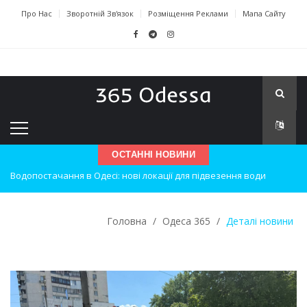
Про Нас
Зворотній Зв'язок
Розміщення Реклами
Мапа Сайту
Водопостачання в Одесі: нові локації для підвезення води
ОСТАННІ НОВИНИ
Нічна атака на Одесу: наслідки вибухів
Одеські хокеїсти тріумфують на міжнародному турнірі
Головна
/
Одеса 365
/
Деталі новини
Інновації в техніці: Воркшоп для юних винахідників
Успіхи одеситів на європейському чемпіонаті з карате
Новини з Зимової школи інсульту в Швейцарії