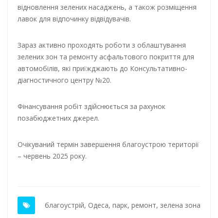
відновлення зелених насаджень, а також розміщення
лавок для відпочинку відвідувачів.
Зараз активно проходять роботи з облаштування
зелених зон та ремонту асфальтового покриття для
автомобілів, які приїжджають до Консультативно-
діагностичного центру №20.
Фінансування робіт здійснюється за рахунок
позабюджетних джерел.
Очікуваний термін завершення благоустрою території
– червень 2025 року.
благоустрій
,
Одеса
,
парк
,
ремонт
,
зелена зона