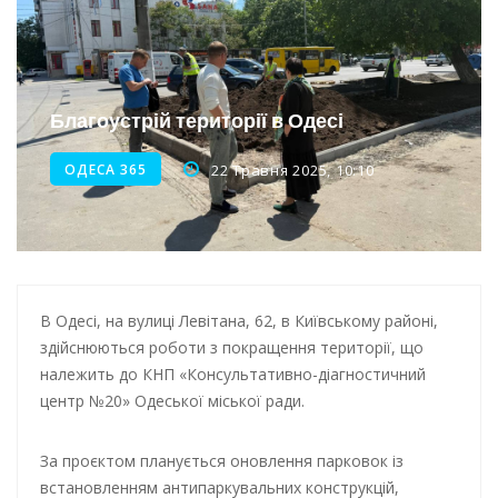
Інтеграція ветеранів в українське суспільство
Нічна атака на Одесу: наслідки обстрілу
Енергетична підтримка для Одеси
Благоустрій території в Одесі
ОДЕСА 365
22 Травня 2025, 10:10
В Одесі, на вулиці Левітана, 62, в Київському районі,
здійснюються роботи з покращення території, що
належить до КНП «Консультативно-діагностичний
центр №20» Одеської міської ради.
За проєктом планується оновлення парковок із
встановленням антипаркувальних конструкцій,