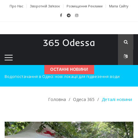
Про Нас
Зворотній Зв'язок
Розміщення Реклами
Мапа Сайту
ОСТАННІ НОВИНИ
Нічна атака на Одесу: наслідки вибухів
Одеські хокеїсти тріумфують на міжнародному турнірі
Головна
/
Одеса 365
/
Деталі новини
Інновації в техніці: Воркшоп для юних винахідників
Успіхи одеситів на європейському чемпіонаті з карате
Новини з Зимової школи інсульту в Швейцарії