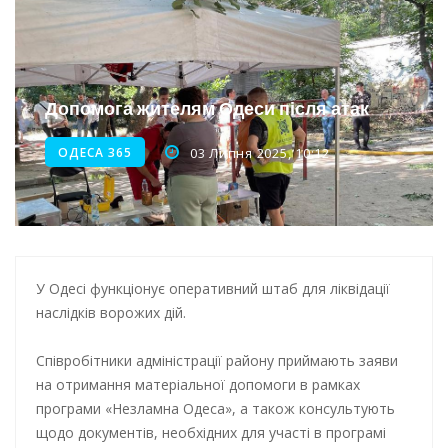
Інтеграція ветеранів в українське суспільство
Нічна атака на Одесу: наслідки обстрілу
Енергетична підтримка для Одеси
Допомога жителям Одеси після атак
Водопостачання в Одесі: нові локації для підвезення води
ОДЕСА 365
03 Липня 2025, 10:12
У Одесі функціонує оперативний штаб для ліквідації
наслідків ворожих дій.
Співробітники адміністрації району приймають заяви
на отримання матеріальної допомоги в рамках
програми «Незламна Одеса», а також консультують
щодо документів, необхідних для участі в програмі