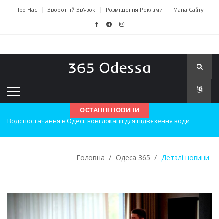
Про Нас
Зворотній Зв'язок
Розміщення Реклами
Мапа Сайту
ОСТАННІ НОВИНИ
Нічна атака на Одесу: наслідки вибухів
Одеські хокеїсти тріумфують на міжнародному турнірі
Головна
/
Одеса 365
/
Деталі новини
Інновації в техніці: Воркшоп для юних винахідників
Успіхи одеситів на європейському чемпіонаті з карате
Новини з Зимової школи інсульту в Швейцарії