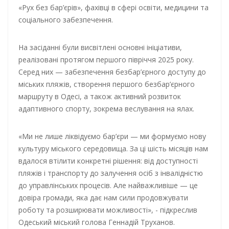
«Рух без бар’єрів», фахівці в сфері освіти, медицини та
соціального забезпечення.
На засіданні були висвітлені основні ініціативи,
реалізовані протягом першого півріччя 2025 року.
Серед них — забезпечення безбар’єрного доступу до
міських пляжів, створення першого безбар’єрного
маршруту в Одесі, а також активний розвиток
адаптивного спорту, зокрема веслування на ялах.
«Ми не лише ліквідуємо бар’єри — ми формуємо нову
культуру міського середовища. За ці шість місяців нам
вдалося втілити конкретні рішення: від доступності
пляжів і транспорту до залучення осіб з інвалідністю
до управлінських процесів. Але найважливіше — це
довіра громади, яка дає нам сили продовжувати
роботу та розширювати можливості», - підкреслив
Одеський міський голова Геннадій Труханов.