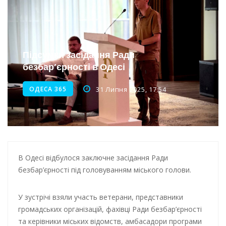
Інтеграція ветеранів в українське суспільство
Нічна атака на Одесу: наслідки обстрілу
Енергетична підтримка для Одеси
Підсумки засідання Ради
безбар’єрності в Одесі
Водопостачання в Одесі: нові локації для підвезення води
ОДЕСА 365
31 Липня 2025, 17:54
В Одесі відбулося заключне засідання Ради
безбар’єрності під головуванням міського голови.
У зустрічі взяли участь ветерани, представники
громадських організацій, фахівці Ради безбар’єрності
та керівники міських відомств, амбасадори програми