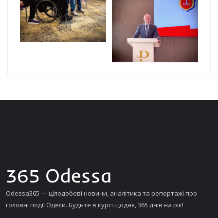
Odessa365 — цілодобові новини, аналітика та репортажі про
головні події Одеси. Будьте в курсі щодня, 365 днів на рік!