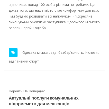
відпочиває понад 100 осіб з різними потребами. Це
доказ того, що наше місто стає комфортним для всіх,
і ми будемо розвивати всі напрямки», - підкреслив
виконуючий обов'язки заступника Одеського міського
голови Сергій Коцюба.
Одеська міська рада
,
безбар'єрність
,
інклюзія
,
адаптивний спорт
Перейти На Попердню
Актуальні послуги комунальних
підприємств для мешканців