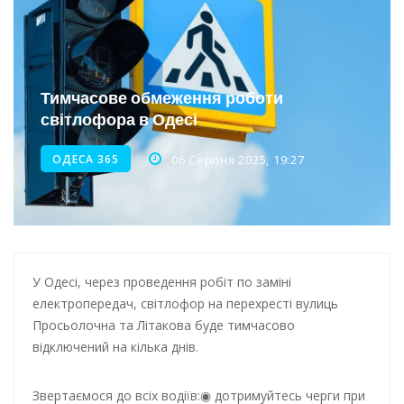
Інтеграція ветеранів в українське суспільство
Нічна атака на Одесу: наслідки обстрілу
Тимчасове обмеження роботи
Енергетична підтримка для Одеси
світлофора в Одесі
ОДЕСА 365
06 Серпня 2025, 19:27
У Одесі, через проведення робіт по заміні
електропередач, світлофор на перехресті вулиць
Просьолочна та Літакова буде тимчасово
відключений на кілька днів.
Звертаємося до всіх водіїв:
дотримуйтесь черги при