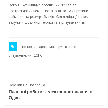
Вогонь був швидко погашений. Жертв та
постраждалих немає. Встановлюються причини
займання та розмір збитків. Для ліквідації пожежі
залучили 2 одиниці техніки та 9 рятувальників.
пожежа
,
Одеса
,
маршрутне таксі
,
рятувальники
,
ДСНС
Перейти На Попердню
Планові роботи з електропостачання в
Одесі