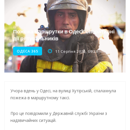
Новини з Зимової школи інсульту в Швейцарії
Інтеграція ветеранів в українське суспільство
Нічна атака на Одесу: наслідки обстрілу
Пожежа маршрутки в Одесі: оперативні
Енергетична підтримка для Одеси
дії рятувальників
ОДЕСА 365
11 Серпня 2025, 09:28
Учора вдень у Одесі, на вулиці Хутірській, спалахнула
пожежа в маршрутному таксі.
Про це повідомили у Державній службі України з
надзвичайних ситуацій.