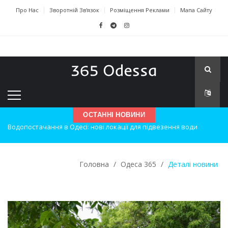
Про Нас
Зворотній Зв'язок
Розміщення Реклами
Мапа Сайту
ОСТАННІ НОВИНИ
Нічна атака на Одесу: наслідки вибухів
Одеські хокеїсти тріумфують на міжнародному турнірі
Головна
/
Одеса 365
/
Деталі новини
Інновації в техніці: Воркшоп для юних винахідників
Успіхи одеситів на європейському чемпіонаті з карате
Новини з Зимової школи інсульту в Швейцарії