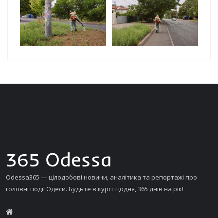
Odessa365 — цілодобові новини, аналітика та репортажі про
головні події Одеси. Будьте в курсі щодня, 365 днів на рік!