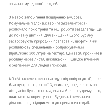
загальному здоров'ю людей.
З метою запобігання поширенню амброзії,
Комунальне підприємство «Міськзелентрест»
розпочало покіс трави та інші роботи заздалегідь, ще
до початку цвітіння. Для знищення цього бур'яну
застосовують природний препарат «Бішофіт», який
розпилюють спеціальними обприскувачами
(приблизно 300 літрів на гектар). Цей засіб проникає в
рослину через листя, викликаючи її швидке в'янення, і
є безпечним для людей і природи.
КП «Міськзелентрест» нагадує: відповідно до «Правил
благоустрою території Одеси», відповідальність за
ліквідацію бур'янів покладена на балансоутримувачів,
власників та користувачів будівель і земельних
ділянок — від підприємств до приватних садиб.