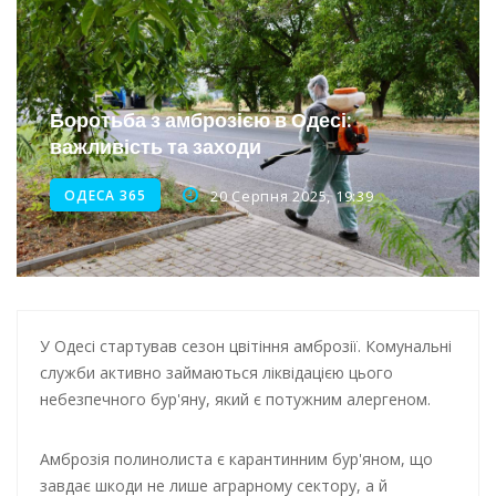
Інтеграція ветеранів в українське суспільство
Нічна атака на Одесу: наслідки обстрілу
Енергетична підтримка для Одеси
Боротьба з амброзією в Одесі:
важливість та заходи
Водопостачання в Одесі: нові локації для підвезення води
ОДЕСА 365
20 Серпня 2025, 19:39
У Одесі стартував сезон цвітіння амброзії. Комунальні
служби активно займаються ліквідацією цього
небезпечного бур'яну, який є потужним алергеном.
Амброзія полинолиста є карантинним бур'яном, що
завдає шкоди не лише аграрному сектору, а й