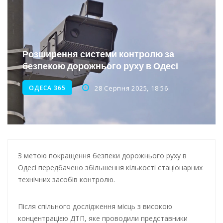
Інтеграція ветеранів в українське суспільство
Нічна атака на Одесу: наслідки обстрілу
Енергетична підтримка для Одеси
Розширення системи контролю за
безпекою дорожнього руху в Одесі
Водопостачання в Одесі: нові локації для підвезення води
ОДЕСА 365
28 Серпня 2025, 18:56
З метою покращення безпеки дорожнього руху в
Одесі передбачено збільшення кількості стаціонарних
технічних засобів контролю.
Після спільного дослідження місць з високою
концентрацією ДТП, яке проводили представники