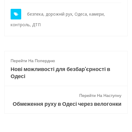
безпека
,
дорожній рух
,
Одеса
,
камери
,
контроль
,
ДТП
Перейти На Попердню
Нові можливості для безбар'єрності в
Одесі
Перейти На Наступну
Обмеження руху в Одесі через велогонки