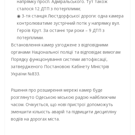
напрямку просп. Адміральського. Тут також
сталося 12 ДТП з потерпілими;
3-тя станція Люстдорфської дороги: одна камера
контролюватиме зустрічний потік у напрямку вул.
Героїв Крут. За останні три роки – 9 ДТП з
потерпілими.
Встановлення камер узгоджене з відповідними
органами Національної поліції та відповідає вимогам
Порядку функціонування системи автофіксації,
затвердженого Постановою Кабінету Міністрів
України №833.
Рішення про розширення мережі камер буде
розглянуто Одеською міською радою найближчим
часом. Очікується, що нові пристрої допоможуть
зменшити кількість аварій та підвищити дисципліну
водіїв на дорогах міста.