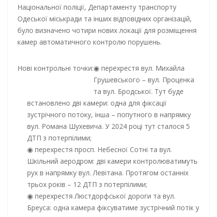
Національної поліції, Департаменту транспорту
Одеської міськради та інших відповідних організацій,
було визначено чотири нових локації для розміщення
камер автоматичного контролю порушень.
Нові контрольні точки:
перехрестя вул. Михайла
Грушевського – вул. Проценка
та вул. Бродської. Тут буде
встановлено дві камери: одна для фіксації
зустрічного потоку, інша – попутного в напрямку
вул. Романа Шухевича. У 2024 році тут сталося 5
ДТП з потерпілими;
перехрестя просп. Небесної Сотні та вул.
Шкільний аеродром: дві камери контролюватимуть
рух в напрямку вул. Левітана. Протягом останніх
трьох років – 12 ДТП з потерпілими;
перехрестя Люстдорфської дороги та вул.
Бреуса: одна камера фіксуватиме зустрічний потік у