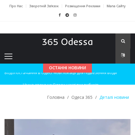
Про Нас
Зворотній Зв'язок
Розміщення Реклами
Мапа Сайту
ОСТАННІ НОВИНИ
Нічна атака на Одесу: наслідки вибухів
Одеські хокеїсти тріумфують на міжнародному турнірі
Головна
/
Одеса 365
/
Деталі новини
Інновації в техніці: Воркшоп для юних винахідників
Успіхи одеситів на європейському чемпіонаті з карате
Новини з Зимової школи інсульту в Швейцарії