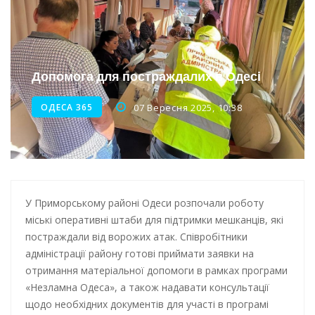
Інтеграція ветеранів в українське суспільство
Нічна атака на Одесу: наслідки обстрілу
Допомога для постраждалих в Одесі
Енергетична підтримка для Одеси
ОДЕСА 365
07 Вересня 2025, 10:38
У Приморському районі Одеси розпочали роботу
міські оперативні штаби для підтримки мешканців, які
постраждали від ворожих атак. Співробітники
адміністрації району готові приймати заявки на
отримання матеріальної допомоги в рамках програми
«Незламна Одеса», а також надавати консультації
щодо необхідних документів для участі в програмі