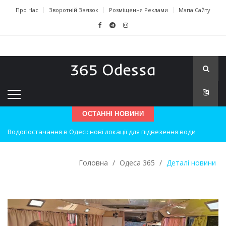
Про Нас
Зворотній Зв'язок
Розміщення Реклами
Мапа Сайту
ОСТАННІ НОВИНИ
Водопостачання в Одесі: нові локації для підвезення води
Нічна атака на Одесу: наслідки вибухів
Одеські хокеїсти тріумфують на міжнародному турнірі
Головна
/
Одеса 365
/
Деталі новини
Інновації в техніці: Воркшоп для юних винахідників
Успіхи одеситів на європейському чемпіонаті з карате
Новини з Зимової школи інсульту в Швейцарії