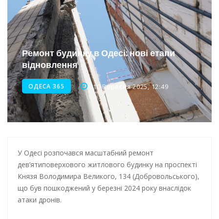
Інтеграція ветеранів в українське суспільство
Нічна атака на Одесу: наслідки обстрілу
Енергетична підтримка для Одеси
Ремонт будинку в Одесі: нові етапи
відновлення
Водопостачання в Одесі: нові локації для підвезення води
ОДЕСА 365
10 Вересня 2025, 12:49
У Одесі розпочався масштабний ремонт
дев’ятиповерхового житлового будинку на проспекті
Князя Володимира Великого, 134 (Добровольського),
що був пошкоджений у березні 2024 року внаслідок
атаки дронів.