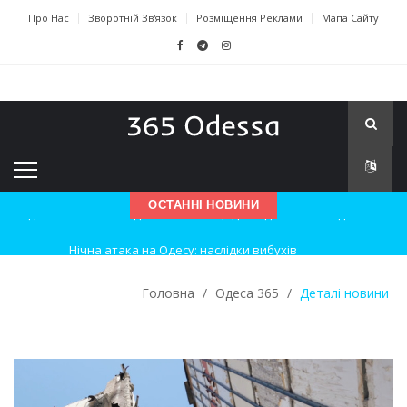
Про Нас
Зворотній Зв'язок
Розміщення Реклами
Мапа Сайту
ОСТАННІ НОВИНИ
Нічна атака на Одесу: наслідки вибухів
Одеські хокеїсти тріумфують на міжнародному турнірі
Головна
/
Одеса 365
/
Деталі новини
Інновації в техніці: Воркшоп для юних винахідників
Успіхи одеситів на європейському чемпіонаті з карате
Новини з Зимової школи інсульту в Швейцарії