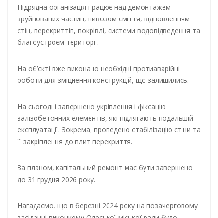
Підрядна організація працює над демонтажем
зруйнованих частин, вивозом сміття, відновленням
стін, перекриттів, покрівлі, системи водовідведення та
благоустроєм території.
На об’єкті вже виконано необхідні протиаварійні
роботи для зміцнення конструкцій, що залишились.
На сьогодні завершено укріплення і фіксацію
залізобетонних елементів, які підлягають подальшій
експлуатації. Зокрема, проведено стабілізацію стіни та
її закріплення до плит перекриття.
За планом, капітальний ремонт має бути завершено
до 31 грудня 2026 року.
Нагадаємо, що в березні 2024 року на позачерговому
засіданні виконкому Одеської міської ради було