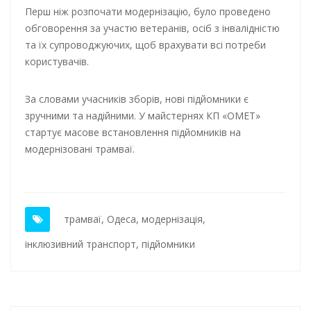
Перш ніж розпочати модернізацію, було проведено
обговорення за участю ветеранів, осіб з інвалідністю
та їх супроводжуючих, щоб врахувати всі потреби
користувачів.
За словами учасників зборів, нові підйомники є
зручними та надійними. У майстернях КП «ОМЕТ»
стартує масове встановлення підйомників на
модернізовані трамваї.
трамваї
,
Одеса
,
модернізація
,
інклюзивний транспорт
,
підйомники