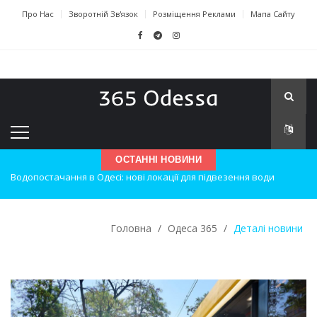
Про Нас
Зворотній Зв'язок
Розміщення Реклами
Мапа Сайту
ОСТАННІ НОВИНИ
Нічна атака на Одесу: наслідки вибухів
Одеські хокеїсти тріумфують на міжнародному турнірі
Головна
/
Одеса 365
/
Деталі новини
Інновації в техніці: Воркшоп для юних винахідників
Успіхи одеситів на європейському чемпіонаті з карате
Новини з Зимової школи інсульту в Швейцарії