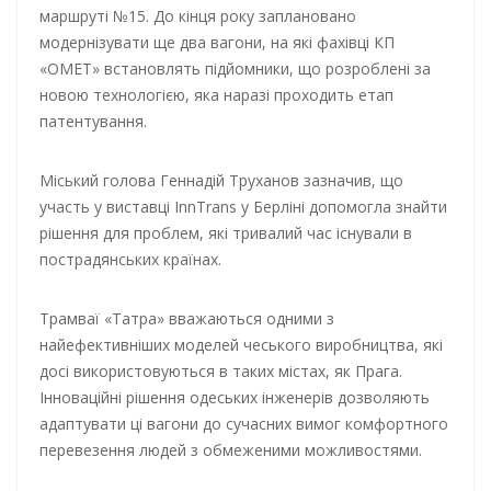
маршруті №15. До кінця року заплановано
модернізувати ще два вагони, на які фахівці КП
«ОМЕТ» встановлять підйомники, що розроблені за
новою технологією, яка наразі проходить етап
патентування.
Міський голова Геннадій Труханов зазначив, що
участь у виставці InnTrans у Берліні допомогла знайти
рішення для проблем, які тривалий час існували в
пострадянських країнах.
Трамваї «Татра» вважаються одними з
найефективніших моделей чеського виробництва, які
досі використовуються в таких містах, як Прага.
Інноваційні рішення одеських інженерів дозволяють
адаптувати ці вагони до сучасних вимог комфортного
перевезення людей з обмеженими можливостями.