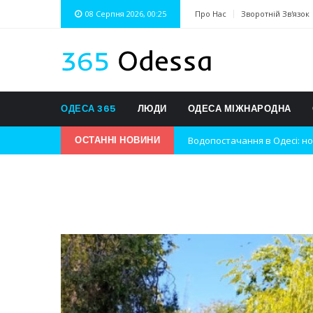
08 Серпня 2026, 00:25
Про Нас
Зворотній Зв'язок
ОДЕСА 365
ЛЮДИ
ОДЕСА МІЖНАРОДНА
Водопостачання в Одесі: но
ОСТАННІ НОВИНИ
Нічна атака на Одесу: наслі
Одеські хокеїсти тріумфуют
Інновації в техніці: Воркшо
Успіхи одеситів на європей
Новини з Зимової школи інс
Інтеграція ветеранів в укра