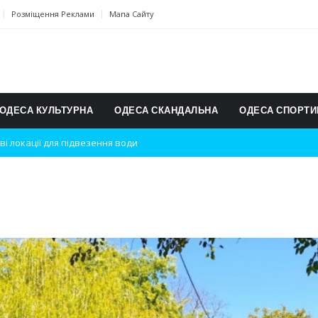
Розміщення Реклами
Мапа Сайту
ОДЕСА КУЛЬТУРНА
ОДЕСА СКАНДАЛЬНА
ОДЕСА СПОРТИ
ві локації для підвезення води
дки вибухів
ь на міжнародному турнірі
п для юних винахідників
ському чемпіонаті з карате
ульту в Швейцарії
їнське суспільство