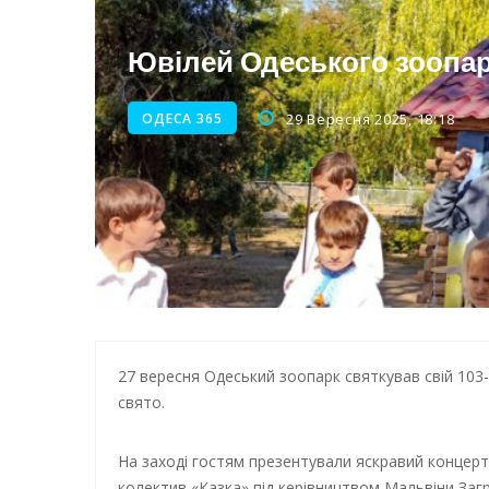
Нічна атака на Одесу: наслі
Енергетична підтримка для
Ювілей Одеського зоопар
ОДЕСА 365
29 Вересня 2025, 18:18
27 вересня Одеський зоопарк святкував свій 10
свято.
На заході гостям презентували яскравий концерт
колектив «Казка» під керівництвом Мальвіни Заг