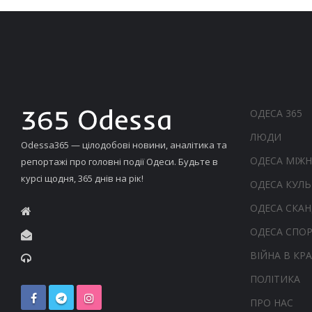
ОДЕСА 365
ЛЮДИ
Odessa365 — цілодобові новини, аналітика та
ОДЕСА МІЖ
репортажі про головні події Одеси. Будьте в
курсі щодня, 365 днів на рік!
ОДЕСА КУЛЬ
ОДЕСА СКА
ОДЕСА СПО
ВІЙНА В КРА
ПОЛІТИКА
ПРО НАС