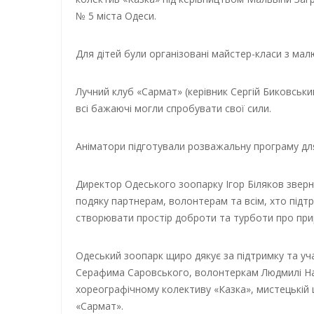
№ 5 міста Одеси.
Для дітей були організовані майстер-класи з ма
Лучний клуб «Сармат» (керівник Сергій Биковськи
всі бажаючі могли спробувати свої сили.
Аніматори підготували розважальну програму дл
Директор Одеського зоопарку Ігор Біляков зверн
подяку партнерам, волонтерам та всім, хто підт
створювати простір доброти та турботи про при
Одеський зоопарк щиро дякує за підтримку та уча
Серафима Саровського, волонтеркам Людмилі На
хореографічному колективу «Казка», мистецькій 
«Сармат».