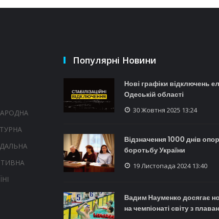
Популярні Новини
Нові графіки відключень е
Одеській області
30 Жовтня 2025 13:24
НАРОДНА
ТУРНА
Відзначення 1000 днів опор
НДАЛЬНА
боротьбу України
РТИВНА
19 Листопада 2024 13:40
ЇНІ
Вадим Науменко досягає н
на чемпіонаті світу з плава