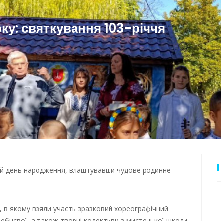
дки обстрілу
 Одеси
ку: святкування 103-річчя
3-й день народження, влаштувавши чудове родинне
, в якому взяли участь зразковий хореографічний
ребнєвої, а також творчі колективи з мистецької школи