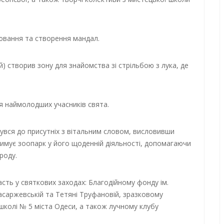
лювання та створення мандал.
й) створив зону для знайомства зі стрільбою з лука, де
я наймолодших учасників свята.
увся до присутніх з вітальним словом, висловивши
римує зоопарк у його щоденній діяльності, допомагаючи
роду.
сть у святкових заходах: Благодійному фонду ім.
саржевській та Тетяні Труфановій, зразковому
школі № 5 міста Одеси, а також лучному клубу