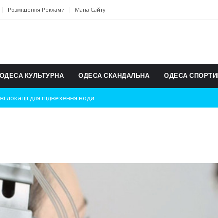
Розміщення Реклами
Мапа Сайту
ОДЕСА КУЛЬТУРНА
ОДЕСА СКАНДАЛЬНА
ОДЕСА СПОРТИ
ві локації для підвезення води
дки вибухів
ь на міжнародному турнірі
п для юних винахідників
ському чемпіонаті з карате
ульту в Швейцарії
їнське суспільство