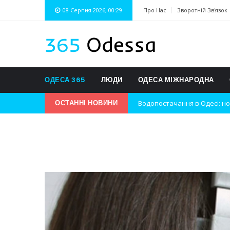
08 Серпня 2026, 00:29
Про Нас
Зворотній Зв'язок
ОДЕСА 365
ЛЮДИ
ОДЕСА МІЖНАРОДНА
Водопостачання в Одесі: но
ОСТАННІ НОВИНИ
Нічна атака на Одесу: наслі
Одеські хокеїсти тріумфуют
Інновації в техніці: Воркшо
Успіхи одеситів на європей
Новини з Зимової школи інс
Інтеграція ветеранів в укра