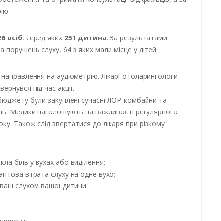
ію.
26 осіб
, серед яких
251 дитина
. За результатами
порушень слуху, 64 з яких мали місце у дітей.
направлення на аудіометрію. Лікарі-отоларингологи
вернувся під час акції.
бюджету були закуплені сучасні ЛОР-комбайни та
нь. Медики наголошують на важливості регулярного
ку. Також слід звертатися до лікаря при різкому
икла біль у вухах або виділення;
аптова втрата слуху на одне вухо;
вані слухом вашої дитини.
здоров'я