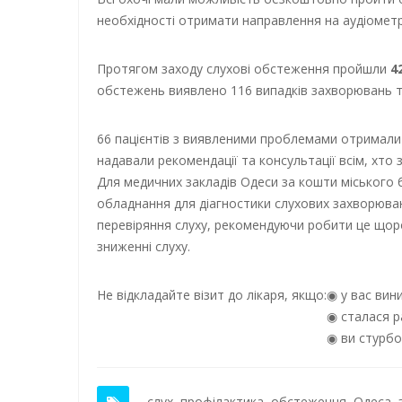
необхідності отримати направлення на аудіометр
Протягом заходу слухові обстеження пройшли
4
обстежень виявлено 116 випадків захворювань та 
66 пацієнтів з виявленими проблемами отримали 
надавали рекомендації та консультації всім, хто з
Для медичних закладів Одеси за кошти міського 
обладнання для діагностики слухових захворюва
перевіряння слуху, рекомендуючи робити це щоро
зниженні слуху.
Не відкладайте візит до лікаря, якщо:
у вас вин
сталася р
ви стурбо
слух
,
профілактика
,
обстеження
,
Одеса
,