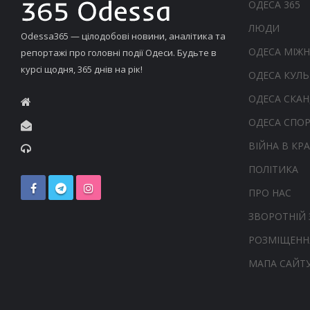
ОДЕСА 365
ЛЮДИ
Odessa365 — цілодобові новини, аналітика та
ОДЕСА МІЖ
репортажі про головні події Одеси. Будьте в
курсі щодня, 365 днів на рік!
ОДЕСА КУЛЬ
ОДЕСА СКА
ОДЕСА СПО
ВІЙНА В КРА
ПОЛІТИКА
ПРО НАС
ЗВОРОТНІЙ 
РОЗМІЩЕНН
МАПА САЙТ