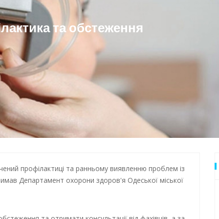
дки обстрілу
ілактика та обстеження
 Одеси
вячений профілактиці та ранньому виявленню проблем із
дтримав Департамент охорони здоров'я Одеської міської
бстеження та отримати консультації від фахівців, а за