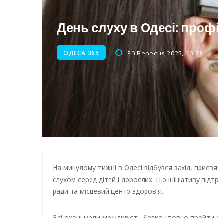
Нічна атака на Одесу: наслі
День слуху в Одесі: проф
Енергетична підтримка для
ОДЕСА 365
30 Вересня 2025, 19:23
На минулому тижні в Одесі відбувся захід, прис
слухом серед дітей і дорослих. Цю ініціативу пі
ради та місцевий центр здоров'я.
Всі охочі мали можливість безкоштовно пройти о