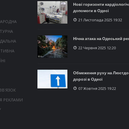
Нові горизонти кардіологіч
допомоги в Одесі
21 Листопада 2025 19:32
НАРОДНА
ТУРНА
Нічна атака на Одеський ре
НДАЛЬНА
22 Червня 2025 12:20
РТИВНА
ЇНІ
Обмеження руху на Люстдо
дорозі в Одесі
07 Жовтня 2025 19:22
ЗВ'ЯЗОК
Я РЕКЛАМИ
У