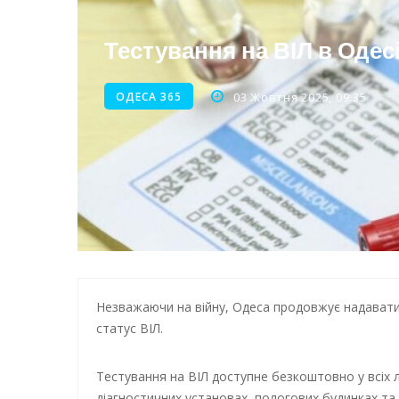
Енергетична підтримка для
Тестування на ВІЛ в Одесі
ОДЕСА 365
03 Жовтня 2025, 09:35
Незважаючи на війну, Одеса продовжує надавати
статус ВІЛ.
Тестування на ВІЛ доступне безкоштовно у всіх 
діагностичних установах, пологових будинках та 