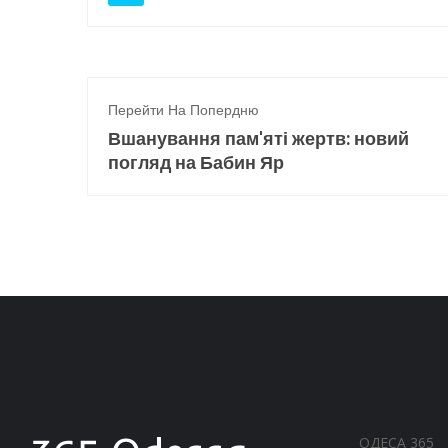
Перейти На Попердню
Вшанування пам'яті жертв: новий
погляд на Бабин Яр
ОДЕСА 365