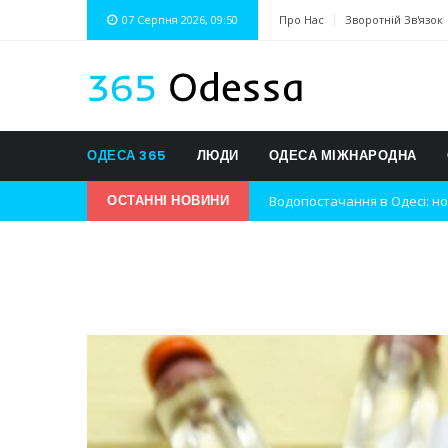
07 Серпня 2026, 09:50
Про Нас
Зворотній Зв'язок
ОДЕСА 365
ЛЮДИ
ОДЕСА МІЖНАРОДНА
Водопостачання в Одесі: но
ОСТАННІ НОВИНИ
Нічна атака на Одесу: наслі
Одеські хокеїсти тріумфуют
Інновації в техніці: Воркшо
Успіхи одеситів на європей
Новини з Зимової школи інс
Інтеграція ветеранів в укра
Нічна атака на Одесу: наслі