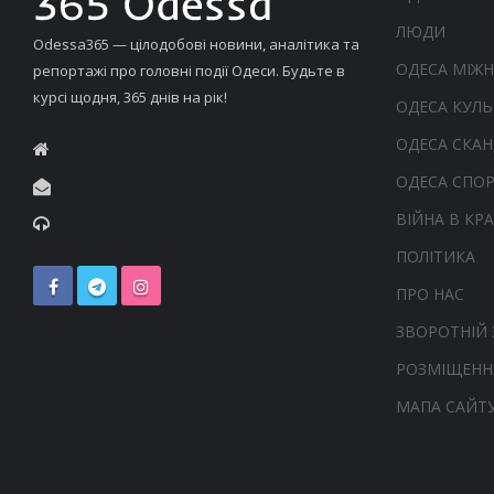
ЛЮДИ
Odessa365 — цілодобові новини, аналітика та
ОДЕСА МІЖ
репортажі про головні події Одеси. Будьте в
курсі щодня, 365 днів на рік!
ОДЕСА КУЛЬ
ОДЕСА СКА
ОДЕСА СПО
ВІЙНА В КРА
ПОЛІТИКА
ПРО НАС
ЗВОРОТНІЙ 
РОЗМІЩЕНН
МАПА САЙТ