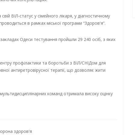
вій ВІЛ-статус у сімейного лікаря, у діагностичному
 проводиться в рамках міської програми “Здоров'я”.
закладах Одеси тестування пройшли 29 240 осіб, з яких
центру профілактики та боротьби з ВІЛ/СНІДом для
ної антиретровірусної терапії, що дозволяє жити
а мультидисциплінарних команд отримала високу оцінку
орона здоров'я