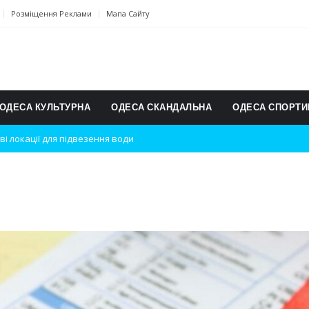
Розміщення Реклами
Мапа Сайту
ОДЕСА КУЛЬТУРНА
ОДЕСА СКАНДАЛЬНА
ОДЕСА СПОРТИ
ві локації для підвезення води
дки вибухів
ь на міжнародному турнірі
п для юних винахідників
ському чемпіонаті з карате
ульту в Швейцарії
їнське суспільство
дки обстрілу