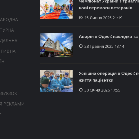
Чемпіонат України з триатл
нові перемоги ветеранів
15 Липня 2025 21:19
НАРОДНА
ТУРНА
Аварія в Одесі: наслідки т
НДАЛЬНА
28 Травня 2025 13:14
РТИВНА
ЇНІ
Успішна операція в Одесі: 
життя пацієнтки
30 Січня 2026 17:55
ЗВ'ЯЗОК
Я РЕКЛАМИ
У