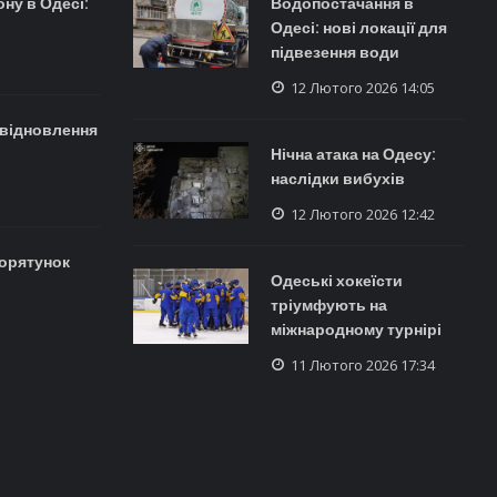
ону в Одесі:
Водопостачання в
Одесі: нові локації для
підвезення води
12 Лютого 2026 14:05
а відновлення
Нічна атака на Одесу:
наслідки вибухів
12 Лютого 2026 12:42
порятунок
Одеські хокеїсти
тріумфують на
міжнародному турнірі
11 Лютого 2026 17:34