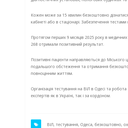
Кожен може за 15 хвилин безкоштовно дізнатися с
кабінеті або в стаціонарі. Забезпечення тестами
Протягом перших 9 місяців 2025 року в медичних 
268 отримали позитивний результат.
Позитивні пацієнти направляються до Міського 
подальшого обстеження та отримання безкоштов
повноцінним життям.
Організація тестування на ВІЛ в Одесі та робот
експертів як в Україні, так і за кордоном.
ВІЛ
,
тестування
,
Одеса
,
безкоштовно
,
ох