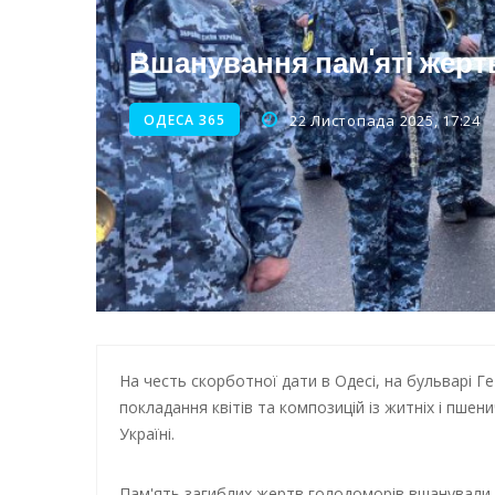
Нічна атака на Одесу: наслі
Вшанування пам'яті жерт
Енергетична підтримка для
ОДЕСА 365
22 Листопада 2025, 17:24
На честь скорботної дати в Одесі, на бульварі Г
покладання квітів та композицій із житніх і пше
Україні.
Пам'ять загиблих жертв голодоморів вшанували