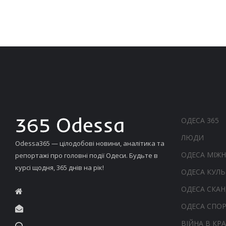
ОДЕСА 365
ЛЮДИ
Odessa365 — цілодобові новини, аналітика та
ОДЕСА МІЖ
репортажі про головні події Одеси. Будьте в
курсі щодня, 365 днів на рік!
ОДЕСА КУЛЬ
ОДЕСА СКА
ОДЕСА СПО
ВІЙНА В КРА