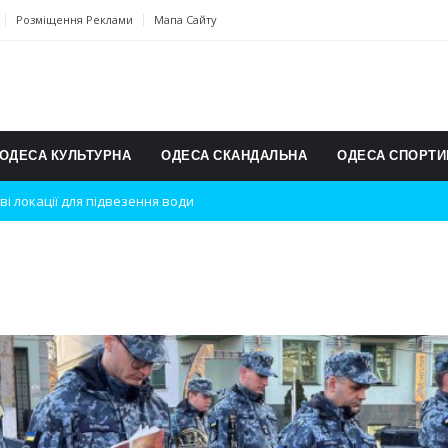
Розміщення Реклами
Мапа Сайту
ОДЕСА КУЛЬТУРНА
ОДЕСА СКАНДАЛЬНА
ОДЕСА СПОРТИ
ві локації для підвезення води
дки вибухів
ь на міжнародному турнірі
п для юних винахідників
ському чемпіонаті з карате
ульту в Швейцарії
їнське суспільство