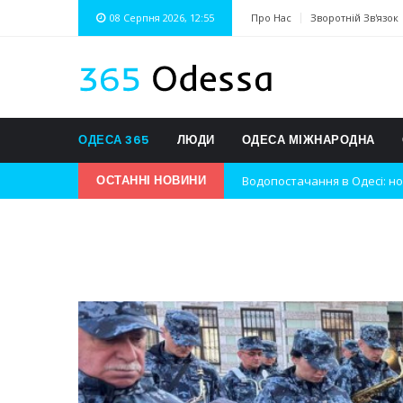
08 Серпня 2026, 12:55
Про Нас
Зворотній Зв'язок
ОДЕСА 365
ЛЮДИ
ОДЕСА МІЖНАРОДНА
Водопостачання в Одесі: но
ОСТАННІ НОВИНИ
Нічна атака на Одесу: наслі
Одеські хокеїсти тріумфуют
Інновації в техніці: Воркшо
Успіхи одеситів на європей
Новини з Зимової школи інс
Інтеграція ветеранів в укра