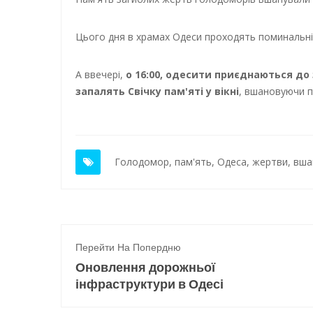
Цього дня в храмах Одеси проходять поминальні 
А ввечері,
о 16:00, одесити приєднаються до
запалять Свічку пам'яті у вікні
, вшановуючи п
Голодомор
,
пам'ять
,
Одеса
,
жертви
,
вша
Перейти На Попердню
Оновлення дорожньої
інфраструктури в Одесі