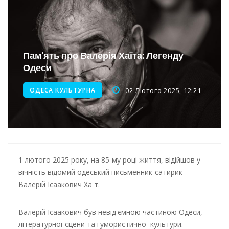
Новини з Зимової школи інсульту в Швейцарії
Інтеграція ветеранів в українське суспільство
Нічна атака на Одесу: наслідки обстрілу
Пам'ять про Валерія Хаїта: Легенду
Енергетична підтримка для Одеси
Одеси
ОДЕСА КУЛЬТУРНА
02 Лютого 2025, 12:21
1 лютого 2025 року, на 85-му році життя, відійшов у
вічність відомий одеський письменник-сатирик
Валерій Ісаакович Хаїт.
Валерій Ісаакович був невід'ємною частиною Одеси,
літературної сцени та гумористичної культури.