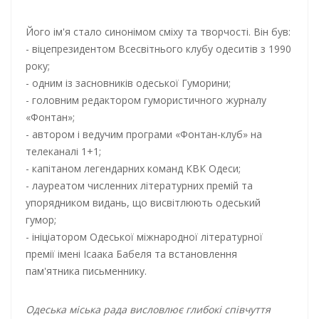
Його ім'я стало синонімом сміху та творчості. Він був:
- віцепрезидентом Всесвітнього клубу одеситів з 1990
року;
- одним із засновників одеської Гуморини;
- головним редактором гумористичного журналу
«Фонтан»;
- автором і ведучим програми «Фонтан-клуб» на
телеканалі 1+1;
- капітаном легендарних команд КВК Одеси;
- лауреатом численних літературних премій та
упорядником видань, що висвітлюють одеський
гумор;
- ініціатором Одеської міжнародної літературної
премії імені Ісаака Бабеля та встановлення
пам'ятника письменнику.
Одеська міська рада висловлює глибокі співчуття