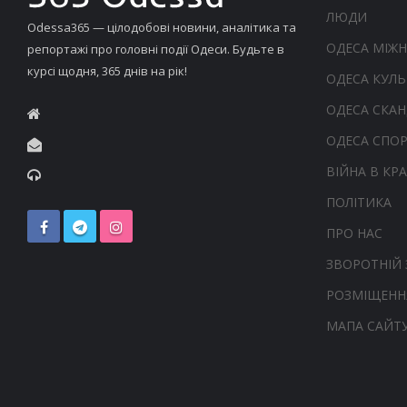
ЛЮДИ
Odessa365 — цілодобові новини, аналітика та
ОДЕСА МІЖ
репортажі про головні події Одеси. Будьте в
курсі щодня, 365 днів на рік!
ОДЕСА КУЛЬ
ОДЕСА СКА
ОДЕСА СПО
ВІЙНА В КРА
ПОЛІТИКА
ПРО НАС
ЗВОРОТНІЙ 
РОЗМІЩЕНН
МАПА САЙТ