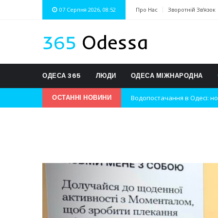
07 Серпня 2026, 08:52
Про Нас
Зворотній Зв'язок
ОДЕСА 365
ЛЮДИ
ОДЕСА МІЖНАРОДНА
Водопостачання в Одесі: но
ОСТАННІ НОВИНИ
Нічна атака на Одесу: наслі
Одеські хокеїсти тріумфуют
Інновації в техніці: Воркшо
Успіхи одеситів на європей
Новини з Зимової школи інс
Інтеграція ветеранів в укра