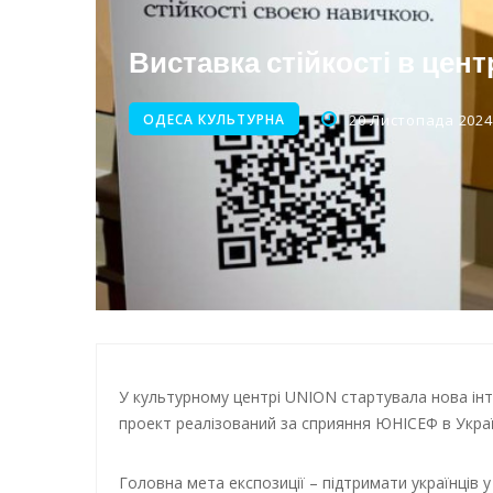
Нічна атака на Одесу: наслі
Енергетична підтримка для
Виставка стійкості в цен
ОДЕСА КУЛЬТУРНА
20 Листопада 2024,
У культурному центрі UNION стартувала нова інте
проект реалізований за сприяння ЮНІСЕФ в Украї
Головна мета експозиції – підтримати українців у