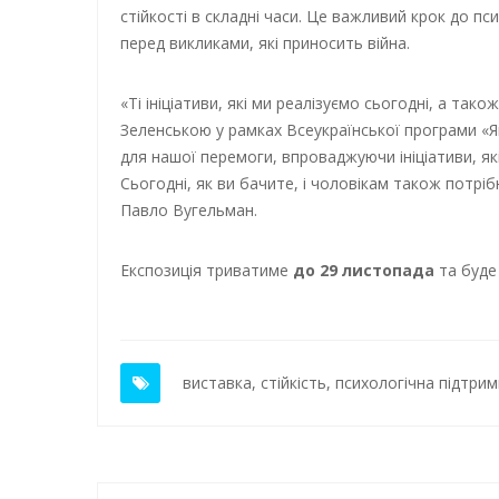
стійкості в складні часи. Це важливий крок до пс
перед викликами, які приносить війна.
«Ті ініціативи, які ми реалізуємо сьогодні, а так
Зеленською у рамках Всеукраїнської програми «Я
для нашої перемоги, впроваджуючи ініціативи, як
Сьогодні, як ви бачите, і чоловікам також потріб
Павло Вугельман.
Експозиція триватиме
до 29 листопада
та буде 
виставка
,
стійкість
,
психологічна підтрим