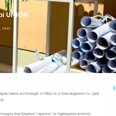
дки обстрілу
 Одеси
трі UNION
 10:41
рактивна експозиція «Стійкість у повсякденності». Цей
ні.
 пошуку внутрішньої гармонії та підвищенні власної