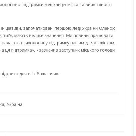
ихологічної підтримки мешканців міста та вияв єдності
ож ініціативи, започатковані першою леді України Оленою
к ти?», мають велике значення. Ми повинні працювати
і надають психологічну підтримку нашим дітям і жінкам.
на ця підтримка», - зазначив заступник міського голови
відкрита для всіх бажаючих.
ка
,
Україна