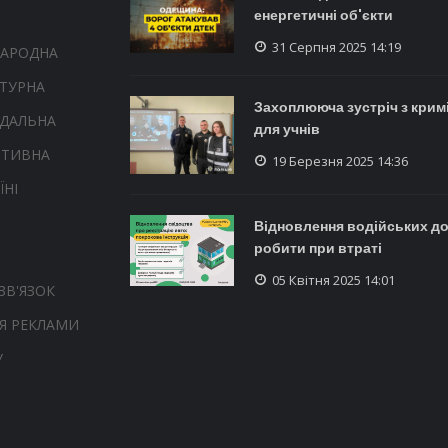
енергетичні об'єкти
31 Серпня 2025 14:19
НАРОДНА
ТУРНА
Захоплююча зустріч з крим
НДАЛЬНА
для учнів
РТИВНА
19 Березня 2025 14:36
ЇНІ
Відновлення водійських до
робити при втраті
05 Квітня 2025 14:01
ЗВ'ЯЗОК
Я РЕКЛАМИ
У