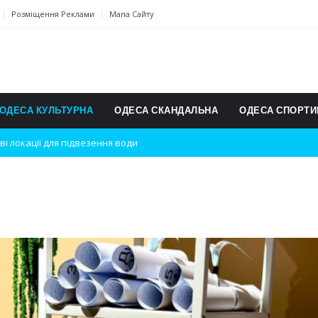
Розміщення Реклами
Мапа Сайту
ОДЕСА КУЛЬТУРНА
ОДЕСА СКАНДАЛЬНА
ОДЕСА СПОРТИ
ві локації для підвезення води
дки вибухів
ь на міжнародному турнірі
п для юних винахідників
ському чемпіонаті з карате
ульту в Швейцарії
їнське суспільство